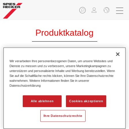
Produktkatalog
Permafleet® Industrie 1K Acryl
Wir verarbeiten Ihre personenbezogenen Daten, um unsere Websites und
Dienste zu messen und zu verbessern, unsere Marketingkampagnen zu
Bindemittel AC525
unterstützen und personalisierte Inhalte und Werbung bereitzustellen. Wenn
Sie auf die Schaltfläche rechts klicken, können Sie Ihre Datenschutzrechte
Artikelnummer
35005250
wahrnehmen. Weitere Informationen finden Sie in unserer
Datenschutzerklärung
Materialnummer
4025331472377
Alle ablehnen
Cookies akzeptieren
Link zur Artikelseite
Ihre Datenschutzrechte