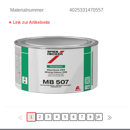
Materialnummer
4025331470557
Link zur Artikelseite
1
2
3
4
5
6
7
8
9