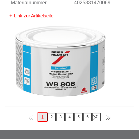
Materialnummer
4025331470069
Link zur Artikelseite
1
2
3
4
5
6
7