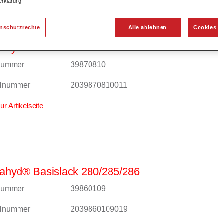
erklärung
enschutzrechte
Alle ablehnen
Cookies 
ahyd® Basislack 280/285/286
lnummer
39870810
alnummer
2039870810011
ur Artikelseite
ahyd® Basislack 280/285/286
lnummer
39860109
alnummer
2039860109019