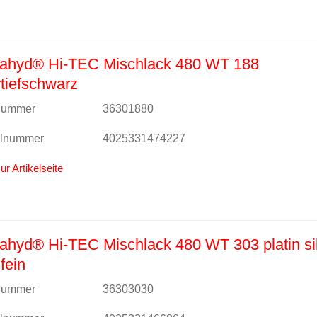
ahyd® Hi-TEC Mischlack 480 WT 188
tiefschwarz
lnummer
36301880
alnummer
4025331474227
ur Artikelseite
hyd® Hi-TEC Mischlack 480 WT 303 platin si
fein
lnummer
36303030