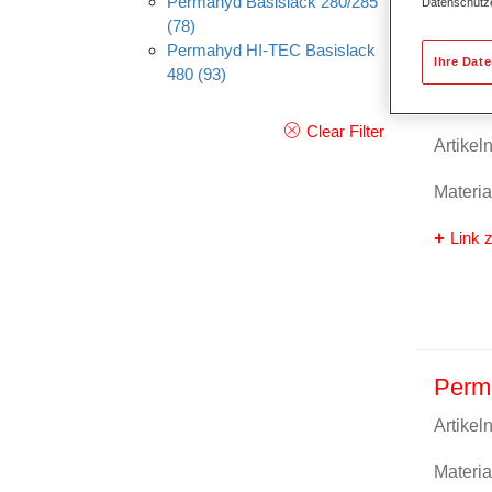
Permahyd Basislack 280/285
Datenschutz
(78)
Permahyd HI-TEC Basislack
Ihre Dat
480
(93)
Perm
Clear Filter
Artike
Materi
Link z
Perm
Artike
Materi