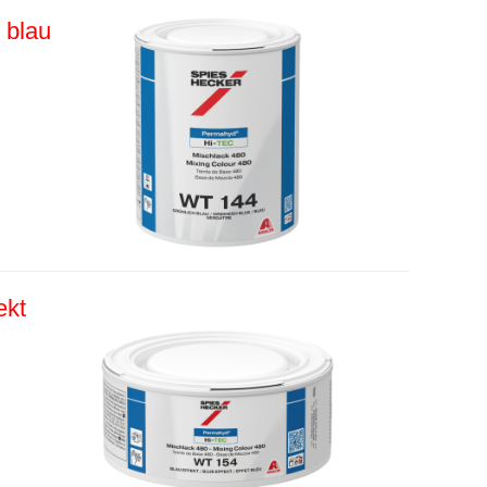
 blau
ekt