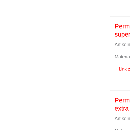
Perm
super
Artike
Materi
Link z
Perma
extra 
Artike