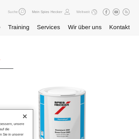
Suche
Mein Spies Hecker
Weltweit
e
Training
Services
Wir über uns
Kontakt
e
bessern, unsere
uf die
n Sie in unserer