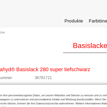
Produkte
Farbtön
acke
Basislack
hyd® Basislack 280 super tiefschwarz
lnummer
36781721
alnummer
4025331235811
ten Ihre personenbezogenen Daten, um unsere Websites und Dienste zu messen und zu ver
ur Artikelseite
pagnen zu unterstützen und personalisierte Inhalte und Werbung bereitzustellen. Wenn Sie a
 rechts klicken, können Sie Ihre Datenschutzrechte wahrnehmen. Weitere Informationen finde