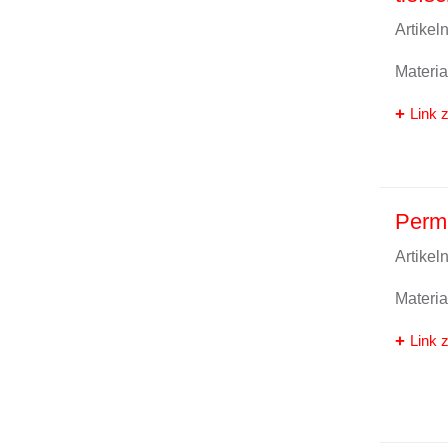
Artike
Materi
Link z
Perm
Artike
Materi
Link z