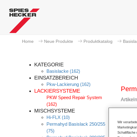
Home
Neue Produkte
Produktkatalog
Basisl
KATEGORIE
Basislacke
(162)
EINSATZBEREICH
Pkw-Lackierung
(162)
Perma
LACKIERSYSTEME
PKW Speed Repair System
Artike
(162)
MISCHSYSTEME
Materi
Hi-FLX
(10)
Wir verarbei
Permahyd Basislack 250/255
Link z
Marketingkam
(75)
Schaltfläche