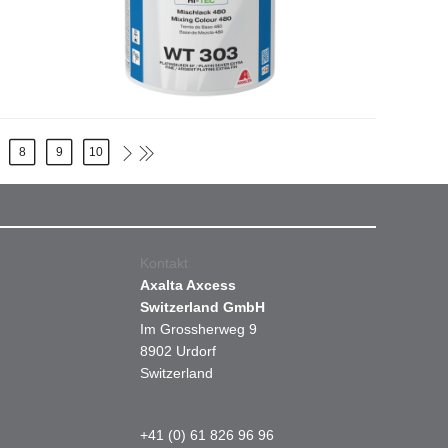
8
9
10
Kontakt
Axalta Axcess
Switzerland GmbH
Im Grossherweg 9
8902 Urdorf
Switzerland
+41 (0) 61 826 96 96