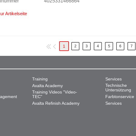
alnummer
4025331466864
ur Artikelseite
1
2
3
4
5
6
7
Training
Services
Technische
Axalta Academy
Untersützung
Training Videos "Video-
nagement
TEC"
Farbtonservice
Axalta Refinish Academy
Services