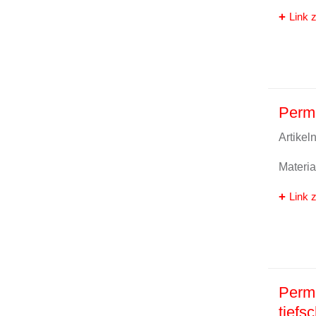
Link z
Perm
Artike
Materi
Link z
Perm
tiefs