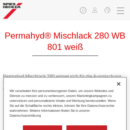
Permahyd® Mischlack 280 WB
801 weiß
Permahyd Mischlack 280 eignet sich für die Ausmischung
von Permahyd Perlmutt Basislack 285, einem hochwertigen
wasserverdünnbaren Basislacksystem. Es basiert auf einer
Wir verarbeiten Ihre personenbezogenen Daten, um unsere Websites und
speziellen PU-Dispersionstechnologie für Uni- und
Dienste zu messen und zu verbessern, unsere Marketingkampagnen zu
unterstützen und personalisierte Inhalte und Werbung bereitzustellen. Wenn
Effektlackierungen.
Sie auf die Schaltfläche rechts klicken, können Sie Ihre Datenschutzrechte
wahrnehmen. Weitere Informationen finden Sie in unserer
Datenschutzerklärung
Produktmerkmale
Ermöglicht eine einfache und schnelle Verarbeitung in
1,5 Spritzgängen.