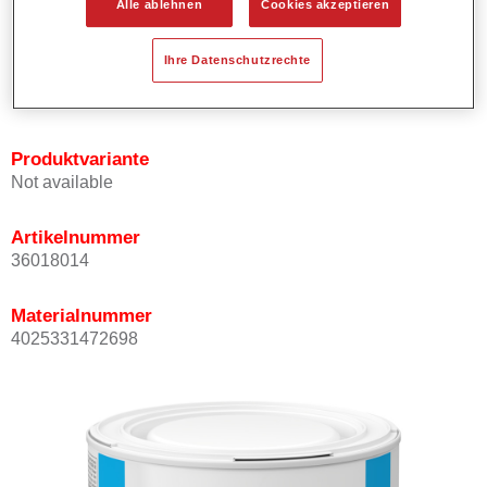
Alle ablehnen
Cookies akzeptieren
Bietet ein gutes Standvermögen.
Verfügt über ein hohes Deckvermögen.
Ihre Datenschutzrechte
Besitzt eine hohe Farbtongenauigkeit.
Kann mit Permasolid HS Klarlack überlackiert werden.
Produktvariante
Not available
Artikelnummer
36018014
Materialnummer
4025331472698