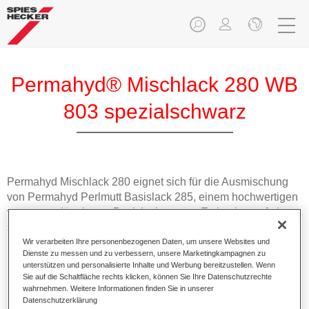
Permahyd® Mischlack 280 WB
803 spezialschwarz
Permahyd Mischlack 280 eignet sich für die Ausmischung
von Permahyd Perlmutt Basislack 285, einem hochwertigen
wasserverdünnbaren Basislacksystem. Es basiert auf einer
speziellen PU-Dispersionstechnologie für Uni- und
Effektlackierungen.
Wir verarbeiten Ihre personenbezogenen Daten, um unsere Websites und
Dienste zu messen und zu verbessern, unsere Marketingkampagnen zu
unterstützen und personalisierte Inhalte und Werbung bereitzustellen. Wenn
Produktmerkmale
Sie auf die Schaltfläche rechts klicken, können Sie Ihre Datenschutzrechte
wahrnehmen. Weitere Informationen finden Sie in unserer
Ermöglicht eine einfache und schnelle Verarbeitung in
Datenschutzerklärung
1,5 Spritzgängen.