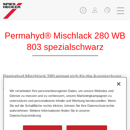
Permahyd® Mischlack 280 WB
803 spezialschwarz
Permahyd Mischlack 280 eignet sich für die Ausmischung
von Permahyd Perlmutt Basislack 285, einem hochwertigen
wasserverdünnbaren Basislacksystem. Es basiert auf einer
Wir verarbeiten Ihre personenbezogenen Daten, um unsere Websites und
speziellen PU-Dispersionstechnologie für Uni- und
Dienste zu messen und zu verbessern, unsere Marketingkampagnen zu
unterstützen und personalisierte Inhalte und Werbung bereitzustellen. Wenn
Effektlackierungen.
Sie auf die Schaltfläche rechts klicken, können Sie Ihre Datenschutzrechte
wahrnehmen. Weitere Informationen finden Sie in unserer
Datenschutzerklärung
Produktmerkmale
Ermöglicht eine einfache und schnelle Verarbeitung in
1,5 Spritzgängen.