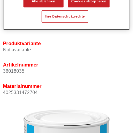
Alle ablehnen
Cookies akzeptieren
Bietet ein gutes Standvermögen.
Verfügt über ein hohes Deckvermögen.
Ihre Datenschutzrechte
Besitzt eine hohe Farbtongenauigkeit.
Kann mit Permasolid HS Klarlack überlackiert werden.
Produktvariante
Not available
Artikelnummer
36018035
Materialnummer
4025331472704