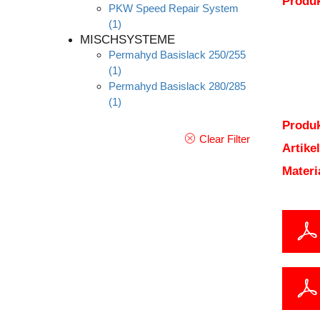
Produ
PKW Speed Repair System
(1)
MISCHSYSTEME
Permahyd Basislack 250/255
(1)
Permahyd Basislack 280/285
(1)
Produk
Clear Filter
Artik
Mater