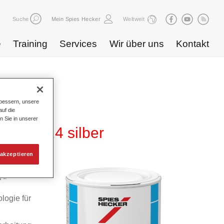
Suche
Mein Spies Hecker
Weltweit
e
Training
Services
Wir über uns
Kontakt
bessern, unsere
uf die
n Sie in unserer
 WB 814 silber
akzeptieren
yd
logie für