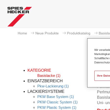
Home
Neue Produkte
Produktkatalog
Basisl
Wir verarbei
Marketingkam
Schaltfläche
Datenschutz
KATEGORIE
Basislacke
(1)
Ihre Dat
EINSATZBEREICH
Pkw-Lackierung
(1)
Permah
LACKIERSYSTEME
Perlmu
PKW Base System
(1)
Basisla
PKW Classic System
(1)
Uni- un
PKW Plastic System
(1)