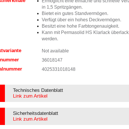
ktmerkmale
Ermöglicht eine einfache und schnelle Ver
in 1,5 Spritzgängen.
Bietet ein gutes Standvermögen.
Verfügt über ein hohes Deckvermögen.
Besitzt eine hohe Farbtongenauigkeit.
Kann mit Permasolid HS Klarlack überlacki
werden.
tvariante
Not available
elnummer
36018147
ialnummer
4025331018148
Technisches Datenblatt
Link zum Artikel
Sicherheitsdatenblatt
Link zum Artikel