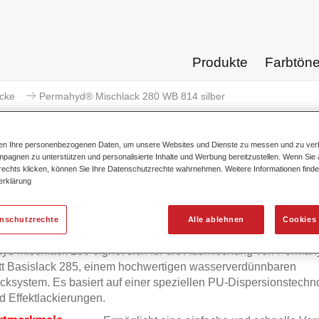
Produkte
Farbtön
acke
Permahyd® Mischlack 280 WB 814 silber
ten Ihre personenbezogenen Daten, um unsere Websites und Dienste zu messen und zu ver
pagnen zu unterstützen und personalisierte Inhalte und Werbung bereitzustellen. Wenn Sie a
 rechts klicken, können Sie Ihre Datenschutzrechte wahrnehmen. Weitere Informationen finde
erklärung
Permahyd® Mischlack 280
enschutzrechte
Alle ablehnen
Cookies 
yd Mischlack 280 eignet sich für die Ausmischung von Permah
tt Basislack 285, einem hochwertigen wasserverdünnbaren
cksystem. Es basiert auf einer speziellen PU-Dispersionstechno
d Effektlackierungen.