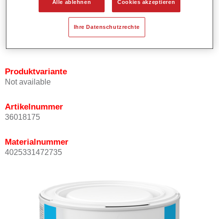
Alle ablehnen
Cookies akzeptieren
Bietet ein gutes Standvermögen.
Verfügt über ein hohes Deckvermögen.
Ihre Datenschutzrechte
Besitzt eine hohe Farbtongenauigkeit.
Kann mit Permasolid HS Klarlack überlackiert werden.
Produktvariante
Not available
Artikelnummer
36018175
Materialnummer
4025331472735