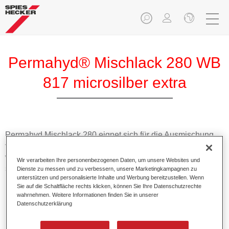
Permahyd® Mischlack 280 WB
817 microsilber extra
Permahyd Mischlack 280 eignet sich für die Ausmischung
von Permahyd Perlmutt Basislack 285, einem hochwertigen
wasserverdünnbaren Basislacksystem. Es basiert auf einer
Wir verarbeiten Ihre personenbezogenen Daten, um unsere Websites und
speziellen PU-Dispersionstechnologie für Uni- und
Dienste zu messen und zu verbessern, unsere Marketingkampagnen zu
unterstützen und personalisierte Inhalte und Werbung bereitzustellen. Wenn
Effektlackierungen.
Sie auf die Schaltfläche rechts klicken, können Sie Ihre Datenschutzrechte
wahrnehmen. Weitere Informationen finden Sie in unserer
Datenschutzerklärung
Produktmerkmale
Ermöglicht eine einfache und schnelle Verarbeitung in
1,5 Spritzgängen.