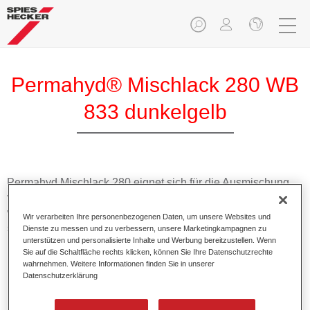
Permahyd® Mischlack 280 WB
833 dunkelgelb
Permahyd Mischlack 280 eignet sich für die Ausmischung
von Permahyd Perlmutt Basislack 285, einem hochwertigen
wasserverdünnbaren Basislacksystem. Es basiert auf einer
Wir verarbeiten Ihre personenbezogenen Daten, um unsere Websites und
speziellen PU-Dispersionstechnologie für Uni- und
Dienste zu messen und zu verbessern, unsere Marketingkampagnen zu
unterstützen und personalisierte Inhalte und Werbung bereitzustellen. Wenn
Effektlackierungen.
Sie auf die Schaltfläche rechts klicken, können Sie Ihre Datenschutzrechte
wahrnehmen. Weitere Informationen finden Sie in unserer
Datenschutzerklärung
Produktmerkmale
Ermöglicht eine einfache und schnelle Verarbeitung in
1,5 Spritzgängen.