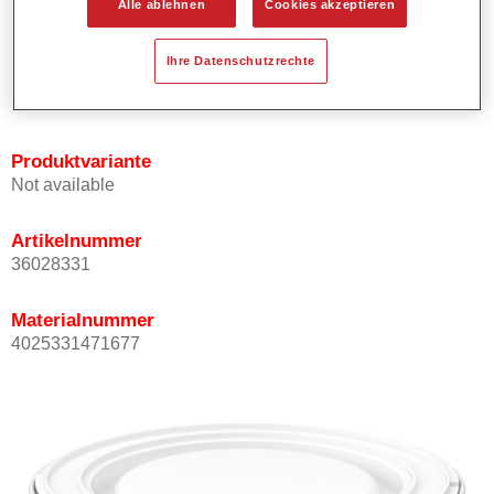
Alle ablehnen
Cookies akzeptieren
Bietet ein gutes Standvermögen.
Verfügt über ein hohes Deckvermögen.
Ihre Datenschutzrechte
Besitzt eine hohe Farbtongenauigkeit.
Kann mit Permasolid HS Klarlack überlackiert werden.
Produktvariante
Not available
Artikelnummer
36028331
Materialnummer
4025331471677