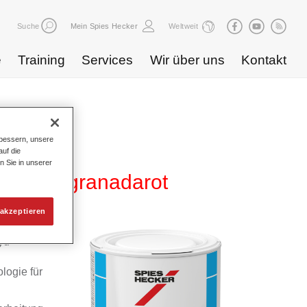
Suche
Mein Spies Hecker
Weltweit
e
Training
Services
Wir über uns
Kontakt
bessern, unsere
uf die
n Sie in unserer
B 843 granadarot
akzeptieren
yd
logie für