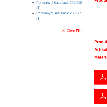
Produ
Permahyd Basislack 250/255
(1)
Permahyd Basislack 280/285
(1)
Clear Filter
Produk
Artik
Mater