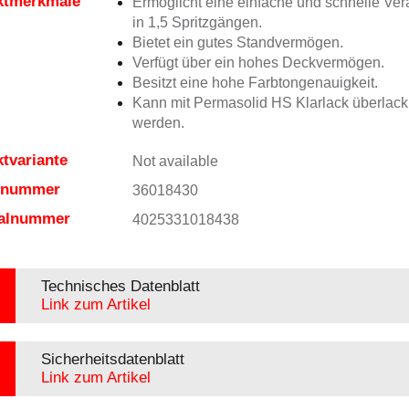
ktmerkmale
Ermöglicht eine einfache und schnelle Ver
in 1,5 Spritzgängen.
Bietet ein gutes Standvermögen.
Verfügt über ein hohes Deckvermögen.
Besitzt eine hohe Farbtongenauigkeit.
Kann mit Permasolid HS Klarlack überlacki
werden.
tvariante
Not available
elnummer
36018430
ialnummer
4025331018438
Technisches Datenblatt
Link zum Artikel
Sicherheitsdatenblatt
Link zum Artikel