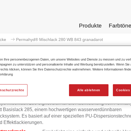
Produkte
Farbtön
acke
Permahyd® Mischlack 280 WB 843 granadarot
ten Ihre personenbezogenen Daten, um unsere Websites und Dienste zu messen und zu ver
pagnen zu unterstützen und personalisierte Inhalte und Werbung bereitzustellen. Wenn Sie a
 rechts klicken, können Sie Ihre Datenschutzrechte wahrnehmen. Weitere Informationen finde
erklärung
Permahyd® Mischlack 280 W
enschutzrechte
Alle ablehnen
Cookies 
yd Mischlack 280 eignet sich für die Ausmischung von Permah
tt Basislack 285, einem hochwertigen wasserverdünnbaren
cksystem. Es basiert auf einer speziellen PU-Dispersionstechno
d Effektlackierungen.