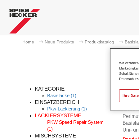
Home
Neue Produkte
Produktkatalog
Basisl
Wir verarbei
Marketingkam
Schaltfläche
Datenschutz
KATEGORIE
Basislacke
(1)
Ihre Dat
EINSATZBEREICH
Pkw-Lackierung
(1)
Permah
LACKIERSYSTEME
Perlmu
PKW Speed Repair System
Basisla
(1)
Uni- un
MISCHSYSTEME