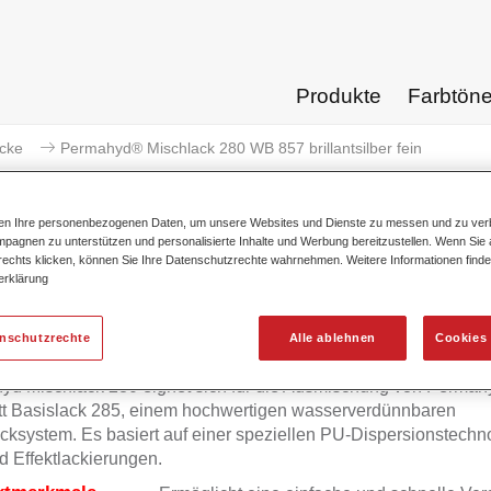
Produkte
Farbtön
acke
Permahyd® Mischlack 280 WB 857 brillantsilber fein
ten Ihre personenbezogenen Daten, um unsere Websites und Dienste zu messen und zu ver
pagnen zu unterstützen und personalisierte Inhalte und Werbung bereitzustellen. Wenn Sie a
 rechts klicken, können Sie Ihre Datenschutzrechte wahrnehmen. Weitere Informationen finde
erklärung
Permahyd® Mischlack 280 WB 85
enschutzrechte
Alle ablehnen
Cookies 
yd Mischlack 280 eignet sich für die Ausmischung von Permah
tt Basislack 285, einem hochwertigen wasserverdünnbaren
cksystem. Es basiert auf einer speziellen PU-Dispersionstechno
d Effektlackierungen.