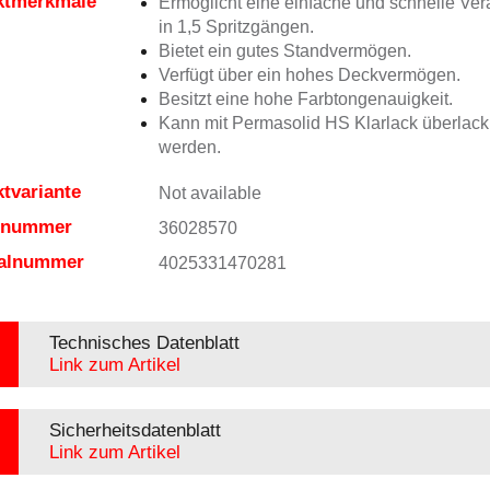
ktmerkmale
Ermöglicht eine einfache und schnelle Ver
in 1,5 Spritzgängen.
Bietet ein gutes Standvermögen.
Verfügt über ein hohes Deckvermögen.
Besitzt eine hohe Farbtongenauigkeit.
Kann mit Permasolid HS Klarlack überlacki
werden.
tvariante
Not available
elnummer
36028570
ialnummer
4025331470281
Technisches Datenblatt
Link zum Artikel
Sicherheitsdatenblatt
Link zum Artikel