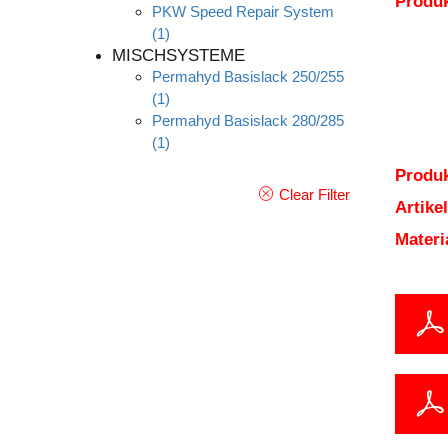
Produ
PKW Speed Repair System
(1)
MISCHSYSTEME
Permahyd Basislack 250/255
(1)
Permahyd Basislack 280/285
(1)
Produk
Clear Filter
Artik
Mater