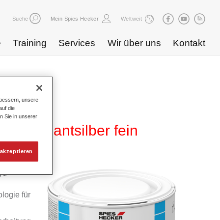
Suche
Mein Spies Hecker
Weltweit
e
Training
Services
Wir über uns
Kontakt
bessern, unsere
uf die
n Sie in unserer
7 brillantsilber fein
akzeptieren
yd
logie für