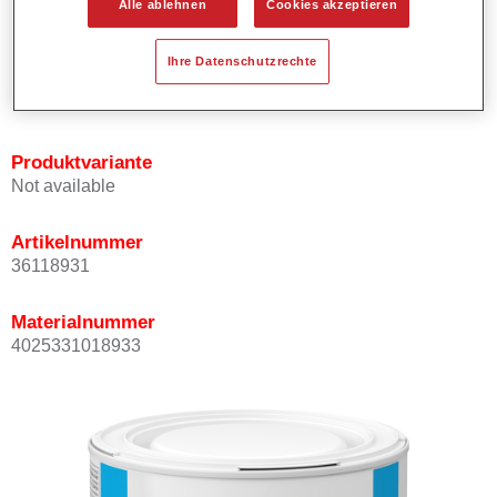
Alle ablehnen
Cookies akzeptieren
Bietet ein gutes Standvermögen.
Verfügt über ein hohes Deckvermögen.
Ihre Datenschutzrechte
Besitzt eine hohe Farbtongenauigkeit.
Kann mit Permasolid HS Klarlack überlackiert werden.
Produktvariante
Not available
Artikelnummer
36118931
Materialnummer
4025331018933