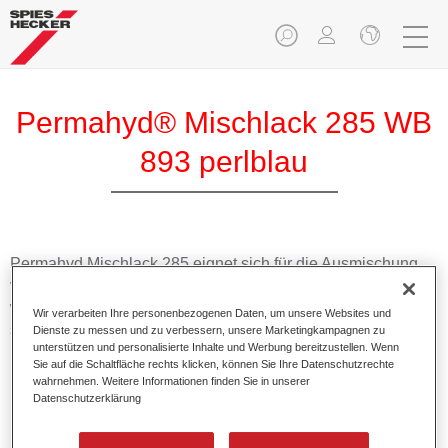
Permahyd® Mischlack 285 WB
893 perlblau
Permahyd Mischlack 285 eignet sich für die Ausmischung
von Permahyd Perlmutt Basislack 285, einem hochwertigen
wasserverdünnbaren Basislacksystem. Es basiert auf einer
Wir verarbeiten Ihre personenbezogenen Daten, um unsere Websites und
speziellen PU-Dispersionstechnologie für Uni- und
Dienste zu messen und zu verbessern, unsere Marketingkampagnen zu
unterstützen und personalisierte Inhalte und Werbung bereitzustellen. Wenn
Effektlackierungen.
Sie auf die Schaltfläche rechts klicken, können Sie Ihre Datenschutzrechte
wahrnehmen. Weitere Informationen finden Sie in unserer
Datenschutzerklärung
Produktmerkmale
Ermöglicht eine einfache und schnelle Verarbeitung in
1,5 Spritzgängen.