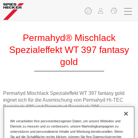
Permahyd® Mischlack
Spezialeffekt WT 397 fantasy
gold
Permahyd Mischlack Spezialeffekt WT 397 fantasy gold
eignet sich für die Ausmischung von Permahyd Hi-TEC
Basislack 480 und Permahyd Basislack 286.
Wir verarbeiten Ihre personenbezogenen Daten, um unsere Websites und
Produktmerkmale
Dienste zu messen und zu verbessern, unsere Marketingkampagnen zu
Einfach und schnell zu verarbeiten.
unterstützen und personalisierte Inhalte und Werbung bereitzustellen. Wenn
Bietet eine hohe Farbtongenauigkeit und gleichmäßige
Sie auf die Schaltfläche rechts klicken, können Sie Ihre Datenschutzrechte