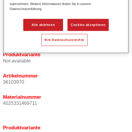
Effektausrichtung.
wahrnehmen. Weitere Informationen finden Sie in unserer
Datenschutzerklärung
Fördert kurze Prozesszeiten.
Ermöglicht einfaches und sicheres Einlackieren.
Ist sehr ergiebig.
Alle ablehnen
Cookies akzeptieren
Wird für die Reparatur von speziellen Effektfarbtönen in
der Serienlackierung eingesetzt.
Ihre Datenschutzrechte
Produktvariante
Not available
Artikelnummer
36103970
Materialnummer
4025331469711
Produktvariante