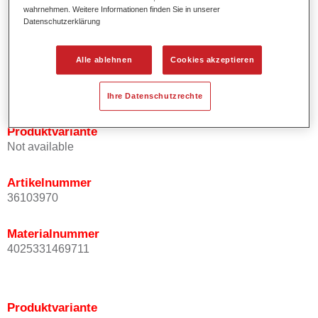
Effektausrichtung.
wahrnehmen. Weitere Informationen finden Sie in unserer
Datenschutzerklärung
Fördert kurze Prozesszeiten.
Ermöglicht einfaches und sicheres Einlackieren.
Ist sehr ergiebig.
Alle ablehnen
Cookies akzeptieren
Wird für die Reparatur von speziellen Effektfarbtönen in
der Serienlackierung eingesetzt.
Ihre Datenschutzrechte
Produktvariante
Not available
Artikelnummer
36103970
Materialnummer
4025331469711
Produktvariante