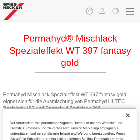
Permahyd® Mischlack
Spezialeffekt WT 397 fantasy
gold
Permahyd Mischlack Spezialeffekt WT 397 fantasy gold
eignet sich für die Ausmischung von Permahyd Hi-TEC
Basislack 480 und Permahyd Basislack 286.
Wir verarbeiten Ihre personenbezogenen Daten, um unsere Websites und
Produktmerkmale
Dienste zu messen und zu verbessern, unsere Marketingkampagnen zu
Einfach und schnell zu verarbeiten.
unterstützen und personalisierte Inhalte und Werbung bereitzustellen. Wenn
Bietet eine hohe Farbtongenauigkeit und gleichmäßige
Sie auf die Schaltfläche rechts klicken, können Sie Ihre Datenschutzrechte