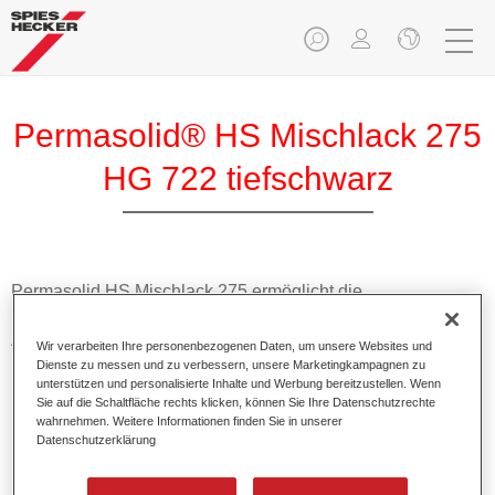
Permasolid® HS Mischlack 275
HG 722 tiefschwarz
Permasolid HS Mischlack 275 ermöglicht die
Farbtonausmischung vom hochwertigen Permasolid HS
Autolack 275 mit allen Uni-Farbtönen für die Pkw-
Wir verarbeiten Ihre personenbezogenen Daten, um unsere Websites und
Lackierung.
Dienste zu messen und zu verbessern, unsere Marketingkampagnen zu
unterstützen und personalisierte Inhalte und Werbung bereitzustellen. Wenn
Sie auf die Schaltfläche rechts klicken, können Sie Ihre Datenschutzrechte
Produktmerkmale
wahrnehmen. Weitere Informationen finden Sie in unserer
Datenschutzerklärung
Erlaubt eine einfache und schnelle Verarbeitung in 1,5
Spritzgängen.
Ermöglicht schnelle Trocknungszeiten.