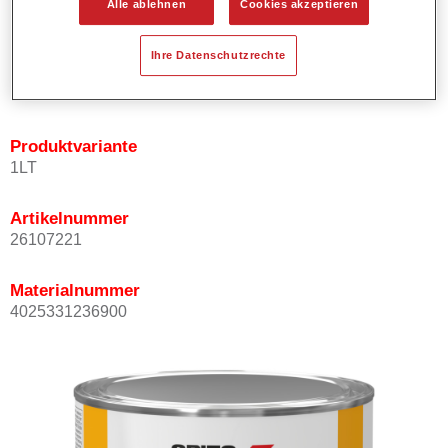
Alle ablehnen
Cookies akzeptieren
Bietet ein hohes Deckvermögen.
Besitzt einen exzellenten Decklackstand.
Ihre Datenschutzrechte
Entspricht den VOC Anforderungen.
Alle Farbtöne sind bleifrei.
Produktvariante
1LT
Artikelnummer
26107221
Materialnummer
4025331236900