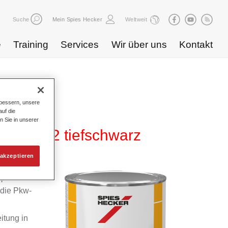
Suche
Mein Spies Hecker
Weltweit
e
Training
Services
Wir über uns
Kontakt
bessern, unsere
uf die
n Sie in unserer
 HG 722 tiefschwarz
akzeptieren
m
 die Pkw-
itung in