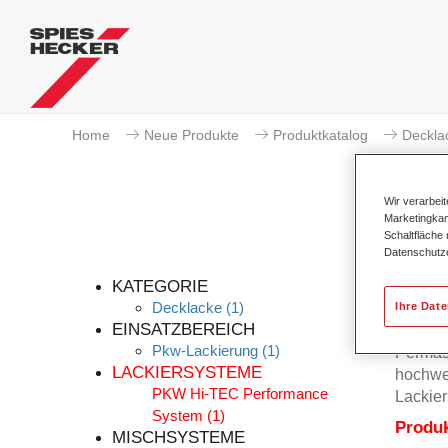
Home
Neue Produkte
Produktkatalog
Deckla
Wir verarbei
Marketingkam
Schaltfläche
Datenschutz
KATEGORIE
Decklacke
(1)
Ihre Dat
EINSATZBEREICH
Pkw-Lackierung
(1)
Permas
LACKIERSYSTEME
hochwer
PKW Hi-TEC Performance
Lackier
System
(1)
Produ
MISCHSYSTEME