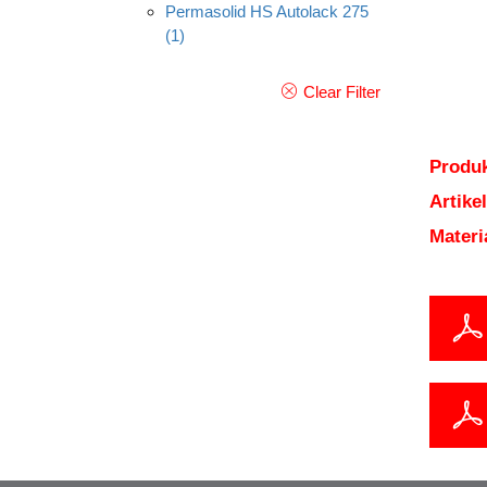
Permasolid HS Autolack 275
(1)
Clear Filter
Produk
Artik
Mater