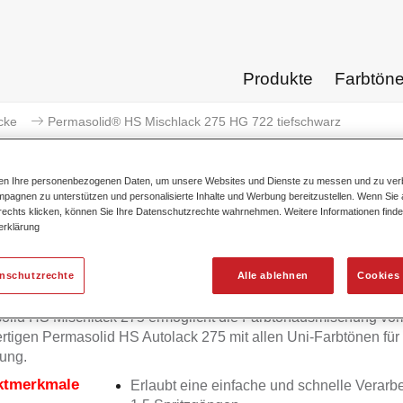
Produkte
Farbtön
cke
Permasolid® HS Mischlack 275 HG 722 tiefschwarz
ten Ihre personenbezogenen Daten, um unsere Websites und Dienste zu messen und zu ver
pagnen zu unterstützen und personalisierte Inhalte und Werbung bereitzustellen. Wenn Sie a
 rechts klicken, können Sie Ihre Datenschutzrechte wahrnehmen. Weitere Informationen finde
erklärung
Permasolid® HS Mischlack 275
enschutzrechte
Alle ablehnen
Cookies 
olid HS Mischlack 275 ermöglicht die Farbtonausmischung vo
tigen Permasolid HS Autolack 275 mit allen Uni-Farbtönen für
ung.
ktmerkmale
Erlaubt eine einfache und schnelle Verarbe