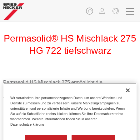
Permasolid® HS Mischlack 275
HG 722 tiefschwarz
Permasolid HS Mischlack 275 ermöglicht die
Farbtonausmischung vom hochwertigen Permasolid HS
Autolack 275 mit allen Uni-Farbtönen für die Pkw-
Wir verarbeiten Ihre personenbezogenen Daten, um unsere Websites und
Lackierung.
Dienste zu messen und zu verbessern, unsere Marketingkampagnen zu
unterstützen und personalisierte Inhalte und Werbung bereitzustellen. Wenn
Sie auf die Schaltfläche rechts klicken, können Sie Ihre Datenschutzrechte
Produktmerkmale
wahrnehmen. Weitere Informationen finden Sie in unserer
Datenschutzerklärung
Erlaubt eine einfache und schnelle Verarbeitung in 1,5
Spritzgängen.
Ermöglicht schnelle Trocknungszeiten.