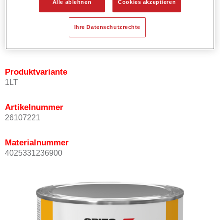
Alle ablehnen
Cookies akzeptieren
Bietet ein hohes Deckvermögen.
Besitzt einen exzellenten Decklackstand.
Ihre Datenschutzrechte
Entspricht den VOC Anforderungen.
Alle Farbtöne sind bleifrei.
Produktvariante
1LT
Artikelnummer
26107221
Materialnummer
4025331236900