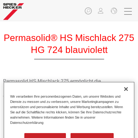
Permasolid® HS Mischlack 275
HG 724 blauviolett
Permasolid HS Mischlack 275 ermöglicht die
Farbtonausmischung vom hochwertigen Permasolid HS
Autolack 275 mit allen Uni-Farbtönen für die Pkw-
Wir verarbeiten Ihre personenbezogenen Daten, um unsere Websites und
Lackierung.
Dienste zu messen und zu verbessern, unsere Marketingkampagnen zu
unterstützen und personalisierte Inhalte und Werbung bereitzustellen. Wenn
Sie auf die Schaltfläche rechts klicken, können Sie Ihre Datenschutzrechte
Produktmerkmale
wahrnehmen. Weitere Informationen finden Sie in unserer
Datenschutzerklärung
Erlaubt eine einfache und schnelle Verarbeitung in 1,5
Spritzgängen.
Ermöglicht schnelle Trocknungszeiten.