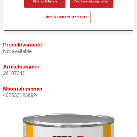
Alle ablehnen
Cookies akzeptieren
Bietet ein hohes Deckvermögen.
Besitzt einen exzellenten Decklackstand.
Ihre Datenschutzrechte
Entspricht den VOC Anforderungen.
Alle Farbtöne sind bleifrei.
Produktvariante
Not available
Artikelnummer
26107241
Materialnummer
4025331236924