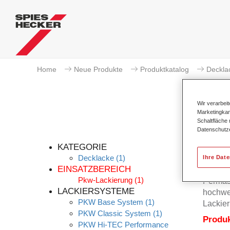
Home
Neue Produkte
Produktkatalog
Deckla
Wir verarbei
Marketingkam
Schaltfläche
Datenschutz
KATEGORIE
Decklacke
(1)
Ihre Dat
EINSATZBEREICH
Pkw-Lackierung
(1)
Permas
LACKIERSYSTEME
hochwer
PKW Base System
(1)
Lackier
PKW Classic System
(1)
Produ
PKW Hi-TEC Performance