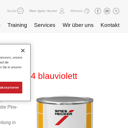
Suche
Mein Spies Hecker
Weltweit
e
Training
Services
Wir über uns
Kontakt
bessern, unsere
uf die
n Sie in unserer
 HG 724 blauviolett
akzeptieren
m
 die Pkw-
itung in