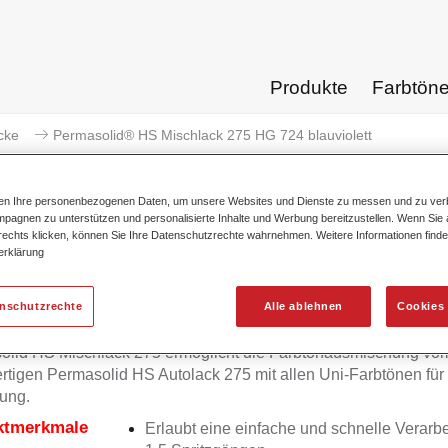
Produkte
Farbtön
cke
Permasolid® HS Mischlack 275 HG 724 blauviolett
ten Ihre personenbezogenen Daten, um unsere Websites und Dienste zu messen und zu ver
pagnen zu unterstützen und personalisierte Inhalte und Werbung bereitzustellen. Wenn Sie a
 rechts klicken, können Sie Ihre Datenschutzrechte wahrnehmen. Weitere Informationen finde
erklärung
Permasolid® HS Mischlack 275
enschutzrechte
Alle ablehnen
Cookies 
olid HS Mischlack 275 ermöglicht die Farbtonausmischung vo
tigen Permasolid HS Autolack 275 mit allen Uni-Farbtönen für
ung.
ktmerkmale
Erlaubt eine einfache und schnelle Verarbe