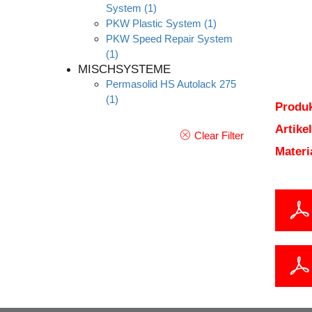
System
(1)
PKW Plastic System
(1)
PKW Speed Repair System
(1)
MISCHSYSTEME
Permasolid HS Autolack 275
(1)
Produk
Artik
Clear Filter
Mater