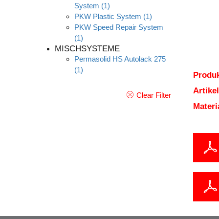
System
(1)
PKW Plastic System
(1)
PKW Speed Repair System
(1)
MISCHSYSTEME
Permasolid HS Autolack 275
(1)
Produk
Artik
Clear Filter
Mater