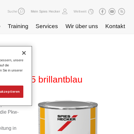
Suche
Mein Spies Hecker
Weltweit
e
Training
Services
Wir über uns
Kontakt
bessern, unsere
uf die
n Sie in unserer
 HG 725 brillantblau
akzeptieren
m
 die Pkw-
itung in