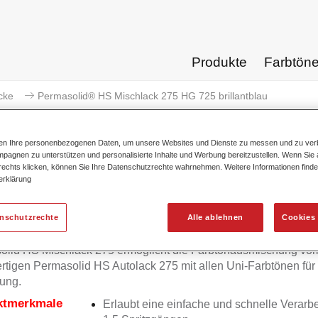
Produkte
Farbtön
cke
Permasolid® HS Mischlack 275 HG 725 brillantblau
ten Ihre personenbezogenen Daten, um unsere Websites und Dienste zu messen und zu ver
pagnen zu unterstützen und personalisierte Inhalte und Werbung bereitzustellen. Wenn Sie a
 rechts klicken, können Sie Ihre Datenschutzrechte wahrnehmen. Weitere Informationen finde
erklärung
Permasolid® HS Mischlack 275
enschutzrechte
Alle ablehnen
Cookies 
olid HS Mischlack 275 ermöglicht die Farbtonausmischung vo
tigen Permasolid HS Autolack 275 mit allen Uni-Farbtönen für
ung.
ktmerkmale
Erlaubt eine einfache und schnelle Verarbe