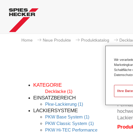
Home
Neue Produkte
Produktkatalog
Deckla
Wir verarbei
Marketingkam
Schaltfläche
Datenschutz
KATEGORIE
Decklacke
(1)
Ihre Dat
EINSATZBEREICH
Pkw-Lackierung
(1)
Permas
LACKIERSYSTEME
hochwer
PKW Base System
(1)
Lackier
PKW Classic System
(1)
Produ
PKW Hi-TEC Performance