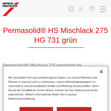
Permasolid® HS Mischlack 275
HG 731 grün
Permasolid HS Mischlack 275 ermöglicht die
Farbtonausmischung vom hochwertigen Permasolid HS
Autolack 275 mit allen Uni-Farbtönen für die Pkw-
Wir verarbeiten Ihre personenbezogenen Daten, um unsere Websites und
Lackierung.
Dienste zu messen und zu verbessern, unsere Marketingkampagnen zu
unterstützen und personalisierte Inhalte und Werbung bereitzustellen. Wenn
Sie auf die Schaltfläche rechts klicken, können Sie Ihre Datenschutzrechte
Produktmerkmale
wahrnehmen. Weitere Informationen finden Sie in unserer
Datenschutzerklärung
Erlaubt eine einfache und schnelle Verarbeitung in 1,5
Spritzgängen.
Ermöglicht schnelle Trocknungszeiten.