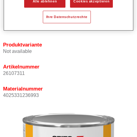
Alle ablehnen
Cookies akzeptieren
Bietet ein hohes Deckvermögen.
Besitzt einen exzellenten Decklackstand.
Ihre Datenschutzrechte
Entspricht den VOC Anforderungen.
Alle Farbtöne sind bleifrei.
Produktvariante
Not available
Artikelnummer
26107311
Materialnummer
4025331236993