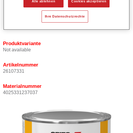
Alle ablehnen
Cookies akzeptieren
Bietet ein hohes Deckvermögen.
Besitzt einen exzellenten Decklackstand.
Ihre Datenschutzrechte
Entspricht den VOC Anforderungen.
Alle Farbtöne sind bleifrei.
Produktvariante
Not available
Artikelnummer
26107331
Materialnummer
4025331237037