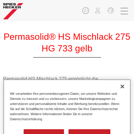
Permasolid® HS Mischlack 275
HG 733 gelb
Permasolid HS Mischlack 275 ermöglicht die
Farbtonausmischung vom hochwertigen Permasolid HS
Autolack 275 mit allen Uni-Farbtönen für die Pkw-
Wir verarbeiten Ihre personenbezogenen Daten, um unsere Websites und
Lackierung.
Dienste zu messen und zu verbessern, unsere Marketingkampagnen zu
unterstützen und personalisierte Inhalte und Werbung bereitzustellen. Wenn
Sie auf die Schaltfläche rechts klicken, können Sie Ihre Datenschutzrechte
Produktmerkmale
wahrnehmen. Weitere Informationen finden Sie in unserer
Datenschutzerklärung
Erlaubt eine einfache und schnelle Verarbeitung in 1,5
Spritzgängen.
Ermöglicht schnelle Trocknungszeiten.