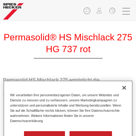
Permasolid® HS Mischlack 275
HG 737 rot
Permasolid HS Mischlack 275 ermöglicht die
Farbtonausmischung vom hochwertigen Permasolid HS
Autolack 275 mit allen Uni-Farbtönen für die Pkw-
Wir verarbeiten Ihre personenbezogenen Daten, um unsere Websites und
Lackierung.
Dienste zu messen und zu verbessern, unsere Marketingkampagnen zu
unterstützen und personalisierte Inhalte und Werbung bereitzustellen. Wenn
Sie auf die Schaltfläche rechts klicken, können Sie Ihre Datenschutzrechte
Produktmerkmale
wahrnehmen. Weitere Informationen finden Sie in unserer
Datenschutzerklärung
Erlaubt eine einfache und schnelle Verarbeitung in 1,5
Spritzgängen.
Ermöglicht schnelle Trocknungszeiten.