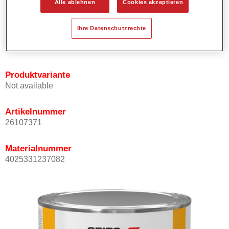
Alle ablehnen
Cookies akzeptieren
Bietet ein hohes Deckvermögen.
Besitzt einen exzellenten Decklackstand.
Ihre Datenschutzrechte
Entspricht den VOC Anforderungen.
Alle Farbtöne sind bleifrei.
Produktvariante
Not available
Artikelnummer
26107371
Materialnummer
4025331237082