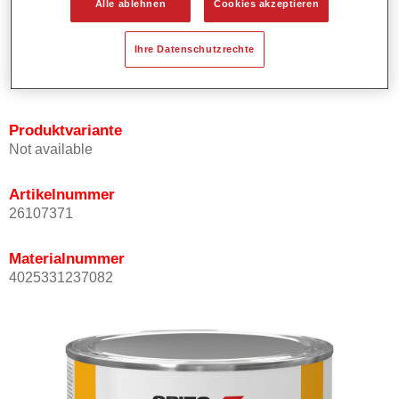
Alle ablehnen
Cookies akzeptieren
Bietet ein hohes Deckvermögen.
Besitzt einen exzellenten Decklackstand.
Ihre Datenschutzrechte
Entspricht den VOC Anforderungen.
Alle Farbtöne sind bleifrei.
Produktvariante
Not available
Artikelnummer
26107371
Materialnummer
4025331237082