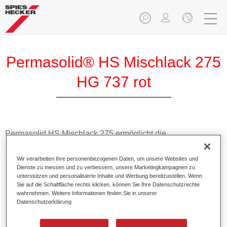
Permasolid® HS Mischlack 275
HG 737 rot
Permasolid HS Mischlack 275 ermöglicht die
Farbtonausmischung vom hochwertigen Permasolid HS
Autolack 275 mit allen Uni-Farbtönen für die Pkw-
Wir verarbeiten Ihre personenbezogenen Daten, um unsere Websites und
Lackierung.
Dienste zu messen und zu verbessern, unsere Marketingkampagnen zu
unterstützen und personalisierte Inhalte und Werbung bereitzustellen. Wenn
Sie auf die Schaltfläche rechts klicken, können Sie Ihre Datenschutzrechte
Produktmerkmale
wahrnehmen. Weitere Informationen finden Sie in unserer
Datenschutzerklärung
Erlaubt eine einfache und schnelle Verarbeitung in 1,5
Spritzgängen.
Ermöglicht schnelle Trocknungszeiten.