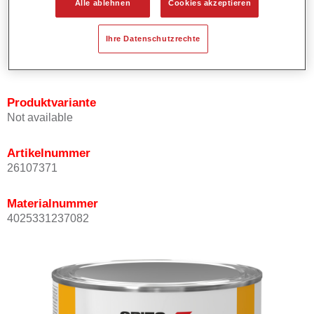
Alle ablehnen
Cookies akzeptieren
Bietet ein hohes Deckvermögen.
Besitzt einen exzellenten Decklackstand.
Ihre Datenschutzrechte
Entspricht den VOC Anforderungen.
Alle Farbtöne sind bleifrei.
Produktvariante
Not available
Artikelnummer
26107371
Materialnummer
4025331237082