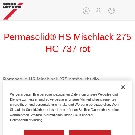
Permasolid® HS Mischlack 275
HG 737 rot
Permasolid HS Mischlack 275 ermöglicht die
Farbtonausmischung vom hochwertigen Permasolid HS
Autolack 275 mit allen Uni-Farbtönen für die Pkw-
Wir verarbeiten Ihre personenbezogenen Daten, um unsere Websites und
Lackierung.
Dienste zu messen und zu verbessern, unsere Marketingkampagnen zu
unterstützen und personalisierte Inhalte und Werbung bereitzustellen. Wenn
Sie auf die Schaltfläche rechts klicken, können Sie Ihre Datenschutzrechte
Produktmerkmale
wahrnehmen. Weitere Informationen finden Sie in unserer
Datenschutzerklärung
Erlaubt eine einfache und schnelle Verarbeitung in 1,5
Spritzgängen.
Ermöglicht schnelle Trocknungszeiten.