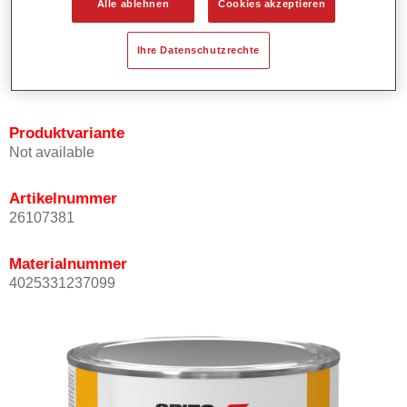
Alle ablehnen
Cookies akzeptieren
Bietet ein hohes Deckvermögen.
Besitzt einen exzellenten Decklackstand.
Ihre Datenschutzrechte
Entspricht den VOC Anforderungen.
Alle Farbtöne sind bleifrei.
Produktvariante
Not available
Artikelnummer
26107381
Materialnummer
4025331237099