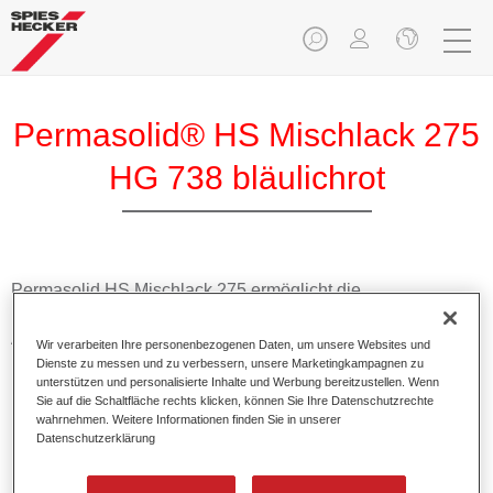
Permasolid® HS Mischlack 275
HG 738 bläulichrot
Permasolid HS Mischlack 275 ermöglicht die
Farbtonausmischung vom hochwertigen Permasolid HS
Autolack 275 mit allen Uni-Farbtönen für die Pkw-
Wir verarbeiten Ihre personenbezogenen Daten, um unsere Websites und
Lackierung.
Dienste zu messen und zu verbessern, unsere Marketingkampagnen zu
unterstützen und personalisierte Inhalte und Werbung bereitzustellen. Wenn
Sie auf die Schaltfläche rechts klicken, können Sie Ihre Datenschutzrechte
Produktmerkmale
wahrnehmen. Weitere Informationen finden Sie in unserer
Datenschutzerklärung
Erlaubt eine einfache und schnelle Verarbeitung in 1,5
Spritzgängen.
Ermöglicht schnelle Trocknungszeiten.