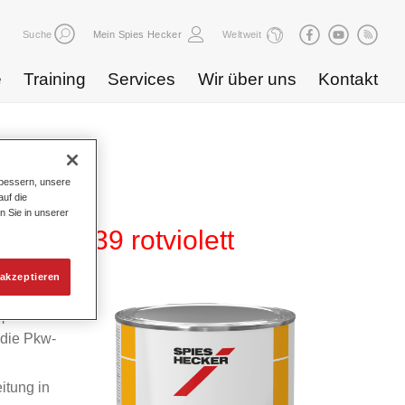
Suche
Mein Spies Hecker
Weltweit
e
Training
Services
Wir über uns
Kontakt
bessern, unsere
uf die
n Sie in unserer
5 HG 739 rotviolett
akzeptieren
m
 die Pkw-
itung in