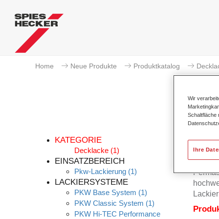
Home
Neue Produkte
Produktkatalog
Deckla
Wir verarbei
Marketingkam
Schaltfläche
Datenschutz
KATEGORIE
Decklacke
(1)
Ihre Dat
EINSATZBEREICH
Pkw-Lackierung
(1)
Permas
LACKIERSYSTEME
hochwer
PKW Base System
(1)
Lackier
PKW Classic System
(1)
Produ
PKW Hi-TEC Performance