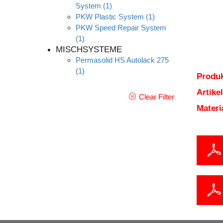
System
(1)
PKW Plastic System
(1)
PKW Speed Repair System
(1)
MISCHSYSTEME
Permasolid HS Autolack 275
(1)
Produk
Artik
Clear Filter
Mater