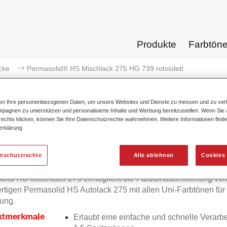
Produkte
Farbtön
cke
Permasolid® HS Mischlack 275 HG 739 rotviolett
ten Ihre personenbezogenen Daten, um unsere Websites und Dienste zu messen und zu ver
pagnen zu unterstützen und personalisierte Inhalte und Werbung bereitzustellen. Wenn Sie a
 rechts klicken, können Sie Ihre Datenschutzrechte wahrnehmen. Weitere Informationen finde
erklärung
Permasolid® HS Mischlack 27
enschutzrechte
Alle ablehnen
Cookies 
olid HS Mischlack 275 ermöglicht die Farbtonausmischung vo
tigen Permasolid HS Autolack 275 mit allen Uni-Farbtönen für
ung.
ktmerkmale
Erlaubt eine einfache und schnelle Verarbe