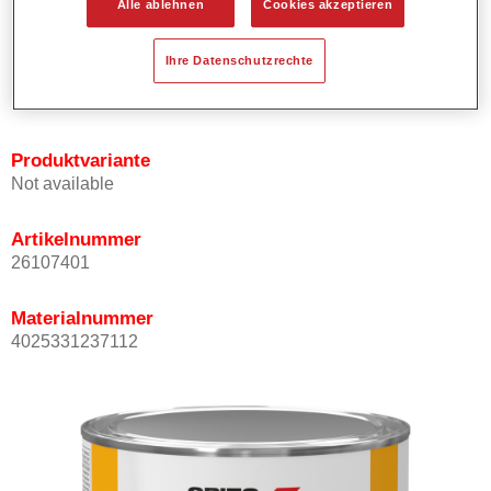
Alle ablehnen
Cookies akzeptieren
Bietet ein hohes Deckvermögen.
Besitzt einen exzellenten Decklackstand.
Ihre Datenschutzrechte
Entspricht den VOC Anforderungen.
Alle Farbtöne sind bleifrei.
Produktvariante
Not available
Artikelnummer
26107401
Materialnummer
4025331237112