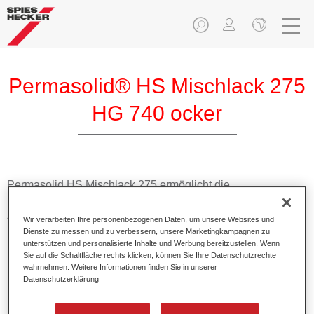
Permasolid® HS Mischlack 275
HG 740 ocker
Permasolid HS Mischlack 275 ermöglicht die
Farbtonausmischung vom hochwertigen Permasolid HS
Autolack 275 mit allen Uni-Farbtönen für die Pkw-
Wir verarbeiten Ihre personenbezogenen Daten, um unsere Websites und
Lackierung.
Dienste zu messen und zu verbessern, unsere Marketingkampagnen zu
unterstützen und personalisierte Inhalte und Werbung bereitzustellen. Wenn
Sie auf die Schaltfläche rechts klicken, können Sie Ihre Datenschutzrechte
Produktmerkmale
wahrnehmen. Weitere Informationen finden Sie in unserer
Datenschutzerklärung
Erlaubt eine einfache und schnelle Verarbeitung in 1,5
Spritzgängen.
Ermöglicht schnelle Trocknungszeiten.