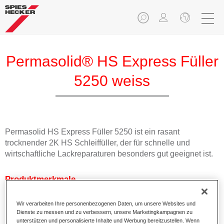
Permasolid® HS Express Füller
5250 weiss
Permasolid HS Express Füller 5250 ist ein rasant
trocknender 2K HS Schleiffüller, der für schnelle und
wirtschaftliche Lackreparaturen besonders gut geeignet ist.
Produktmerkmale
Sehr schnelle Trocknungseigenschaften, besonders im
Einsatz mit dem Permasolid Express Füller
Wir verarbeiten Ihre personenbezogenen Daten, um unsere Websites und
Beschleuniger 9250. Er kann bereits nach 30 Minuten bei
Dienste zu messen und zu verbessern, unsere Marketingkampagnen zu
unterstützen und personalisierte Inhalte und Werbung bereitzustellen. Wenn
20°C geschliffen werden.