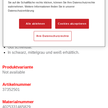
Sie auf die Schaltfläche rechts klicken, können Sie Ihre Datenschutzrechte
Einfach anzuwenden, keine Zwischenablüftzeiten bei
wahrnehmen. Weitere Informationen finden Sie in unserer
Verwendung von Permasolid Express Füller
Datenschutzerklärung
Beschleuniger 9250.
Guter Verlauf und einfach aufzutragen.
Alle ablehnen
Cookies akzeptieren
Flexibel in der Anwendung; kann sowohl mit Permasolid
VHS als auch HS Härtern verwendet werden und ist für
die verschiedenen Trocknungsmethoden, wie Luft-, Ofen-
Ihre Datenschutzrechte
oder IR-Trocknung geeignet.
Gut schleifbar.
In schwarz, mittelgrau und weiß erhältlich.
Produktvariante
Not available
Artikelnummer
37352501
Materialnummer
4025331465829