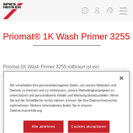
Priomat® 1K Wash Primer 3255
Priomat 1K Wash Primer 3255 rotbraun ist ein
zinkchromatfreies 1K Produkt für die Pkw-Reparatur.
Wir verarbeiten Ihre personenbezogenen Daten, um unsere Websites und
Produktmerkmale
Dienste zu messen und zu verbessern, unsere Marketingkampagnen zu
Bietet guten Korrosionsschutz.
unterstützen und personalisierte Inhalte und Werbung bereitzustellen. Wenn
Zeigt gute Haftung.
Sie auf die Schaltfläche rechts klicken, können Sie Ihre Datenschutzrechte
wahrnehmen. Weitere Informationen finden Sie in unserer
Schweißprüfzeugnis vorhanden.
Datenschutzerklärung
Produktvariante
Alle ablehnen
Cookies akzeptieren
3.5LT