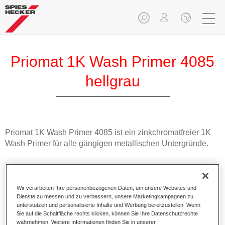
Priomat 1K Wash Primer 4085
hellgrau
Priomat 1K Wash Primer 4085 ist ein zinkchromatfreier 1K
Wash Primer für alle gängigen metallischen Untergründe.
Produktmerkmale
Bietet gute Korrosionsschutzeigenschaften.
Wir verarbeiten Ihre personenbezogenen Daten, um unsere Websites und
Ist einfach anzuwenden (1K-Material).
Dienste zu messen und zu verbessern, unsere Marketingkampagnen zu
Schweißprüfzeugnis liegt vor.
unterstützen und personalisierte Inhalte und Werbung bereitzustellen. Wenn
In verschiedenen Farbtönen verfügbar, auch als 1K
Sie auf die Schaltfläche rechts klicken, können Sie Ihre Datenschutzrechte
wahrnehmen. Weitere Informationen finden Sie in unserer
Spraydose.