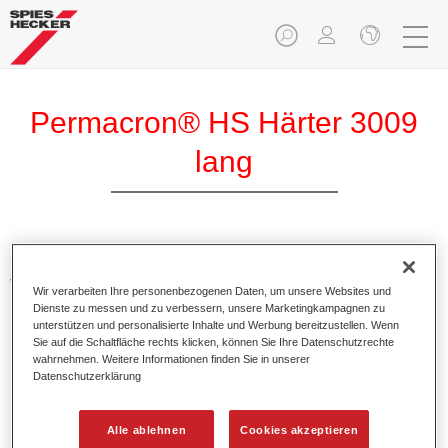
Permacron® HS Härter 3009
lang
Permacron HS Härter 3009 lang ermöglicht eine optimale
Verarbeitung von Permacron HS Füller 5107 und Permacron
Wir verarbeiten Ihre personenbezogenen Daten, um unsere Websites und
HS Klarlack 8007.
Dienste zu messen und zu verbessern, unsere Marketingkampagnen zu
unterstützen und personalisierte Inhalte und Werbung bereitzustellen. Wenn
Sie auf die Schaltfläche rechts klicken, können Sie Ihre Datenschutzrechte
Produktmerkmale
wahrnehmen. Weitere Informationen finden Sie in unserer
Datenschutzerklärung
Besitzt einen hohen Festkörperanteil.
Ermöglicht eine wirtschaftliche und umweltschonende
Verarbeitung.
Alle ablehnen
Cookies akzeptieren
Eignet sich für alle Ganz- und Teillackierungen auch bei