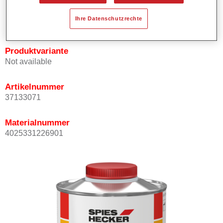
Eignet sich für Punktausbesserungen und
Ihre Datenschutzrechte
Teillackierungen bei niedrigen Temperaturen.
Produktvariante
Not available
Artikelnummer
37133071
Materialnummer
4025331226901