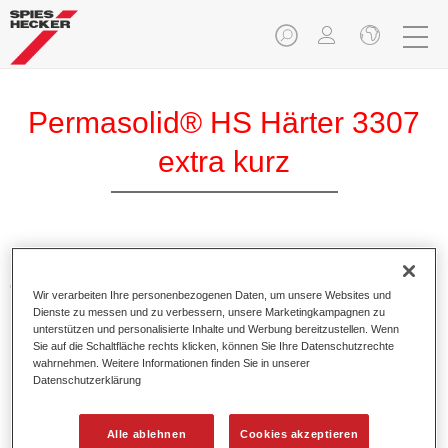
Permasolid® HS Härter 3307
extra kurz
Permasolid HS Härter 3307 extra kurz ermöglicht eine
optimale Verarbeitung von bestimmten Permasolid HS
Wir verarbeiten Ihre personenbezogenen Daten, um unsere Websites und
Füllern und HS Klarlacken sowie von Permacron MS
Dienste zu messen und zu verbessern, unsere Marketingkampagnen zu
Klarlacken.
unterstützen und personalisierte Inhalte und Werbung bereitzustellen. Wenn
Sie auf die Schaltfläche rechts klicken, können Sie Ihre Datenschutzrechte
wahrnehmen. Weitere Informationen finden Sie in unserer
Produktmerkmale
Datenschutzerklärung
Besitzt einen hohen Festkörperanteil.
Ermöglicht eine wirtschaftliche und umweltschonende
Alle ablehnen
Cookies akzeptieren
Verarbeitung.