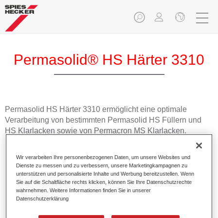
Permasolid® HS Härter 3310
Permasolid HS Härter 3310 ermöglicht eine optimale
Verarbeitung von bestimmten Permasolid HS Füllern und
HS Klarlacken sowie von Permacron MS Klarlacken.
Produktmerkmale
Wir verarbeiten Ihre personenbezogenen Daten, um unsere Websites und
Besitzt einen hohen Festkörperanteil.
Dienste zu messen und zu verbessern, unsere Marketingkampagnen zu
unterstützen und personalisierte Inhalte und Werbung bereitzustellen. Wenn
Ermöglicht eine wirtschaftliche und umweltschonende
Sie auf die Schaltfläche rechts klicken, können Sie Ihre Datenschutzrechte
Verarbeitung.
wahrnehmen. Weitere Informationen finden Sie in unserer
Eignet sich für alle Ganz- und Teillackierungen bei
Datenschutzerklärung
normalen Temperaturen.