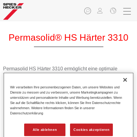
Permasolid® HS Härter 3310
Permasolid HS Härter 3310 ermöglicht eine optimale
Verarbeitung von bestimmten Permasolid HS Füllern und
HS Klarlacken sowie von Permacron MS Klarlacken.
Wir verarbeiten Ihre personenbezogenen Daten, um unsere Websites und
Dienste zu messen und zu verbessern, unsere Marketingkampagnen zu
Produktmerkmale
unterstützen und personalisierte Inhalte und Werbung bereitzustellen. Wenn
Sie auf die Schaltfläche rechts klicken, können Sie Ihre Datenschutzrechte
Besitzt einen hohen Festkörperanteil.
wahrnehmen. Weitere Informationen finden Sie in unserer
Ermöglicht eine wirtschaftliche und umweltschonende
Datenschutzerklärung
Verarbeitung.
Eignet sich für alle Ganz- und Teillackierungen bei
Alle ablehnen
Cookies akzeptieren
normalen Temperaturen.