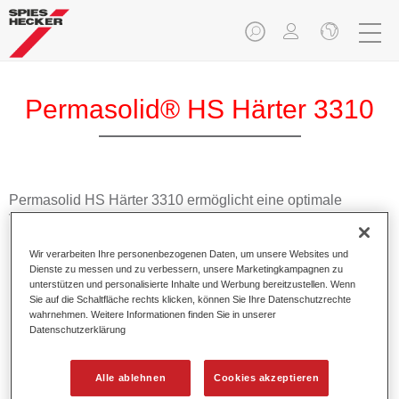
Permasolid® HS Härter 3310
Permasolid HS Härter 3310 ermöglicht eine optimale
Verarbeitung von bestimmten Permasolid HS Füllern und
HS Klarlacken sowie von Permacron MS Klarlacken.
Wir verarbeiten Ihre personenbezogenen Daten, um unsere Websites und
Dienste zu messen und zu verbessern, unsere Marketingkampagnen zu
Produktmerkmale
unterstützen und personalisierte Inhalte und Werbung bereitzustellen. Wenn
Sie auf die Schaltfläche rechts klicken, können Sie Ihre Datenschutzrechte
Besitzt einen hohen Festkörperanteil.
wahrnehmen. Weitere Informationen finden Sie in unserer
Ermöglicht eine wirtschaftliche und umweltschonende
Datenschutzerklärung
Verarbeitung.
Eignet sich für alle Ganz- und Teillackierungen bei
Alle ablehnen
Cookies akzeptieren
normalen Temperaturen.