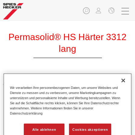
Permasolid® HS Härter 3312
lang
Permasolid HS Härter 3312 lang ermöglicht eine optimale
Verarbeitung von bestimmten Permasolid HS Füllern und
Wir verarbeiten Ihre personenbezogenen Daten, um unsere Websites und
HS Klarlacken sowie von Permacron MS Klarlacken.
Dienste zu messen und zu verbessern, unsere Marketingkampagnen zu
unterstützen und personalisierte Inhalte und Werbung bereitzustellen. Wenn
Sie auf die Schaltfläche rechts klicken, können Sie Ihre Datenschutzrechte
Produktmerkmale
wahrnehmen. Weitere Informationen finden Sie in unserer
Datenschutzerklärung
Besitzt einen hohen Festkörperanteil.
Ermöglicht eine wirtschaftliche und umweltschonende
Verarbeitung.
Alle ablehnen
Cookies akzeptieren
Eignet sich für alle Ganz- und Teillackierungen auch bei