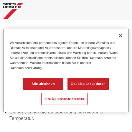
Permasolid® Speed-TEC VHS
Wir verarbeiten Ihre personenbezogenen Daten, um unsere Websites und
Speed Härter 3251 kurz
Dienste zu messen und zu verbessern, unsere Marketingkampagnen zu
unterstützen und personalisierte Inhalte und Werbung bereitzustellen. Wenn
Sie auf die Schaltfläche rechts klicken, können Sie Ihre Datenschutzrechte
wahrnehmen. Weitere Informationen finden Sie in unserer
Datenschutzerklärung
Permasolid Speed-TEC VHS Speed Härter 3251 kurz ist ein
spezieller Härter für Permasolid Speed-TEC HS Speed
Alle ablehnen
Cookies akzeptieren
Klarlack 8800.
Ihre Datenschutzrechte
Produktmerkmale
Eignet sich für die Lufttrocknung bei niedriger
Temperatur.