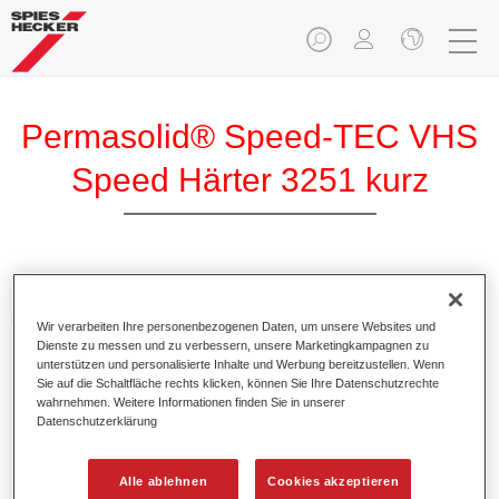
Permasolid® Speed-TEC VHS
Speed Härter 3251 kurz
Permasolid Speed-TEC VHS Speed Härter 3251 kurz ist ein
spezieller Härter für Permasolid Speed-TEC HS Speed
Wir verarbeiten Ihre personenbezogenen Daten, um unsere Websites und
Klarlack 8800.
Dienste zu messen und zu verbessern, unsere Marketingkampagnen zu
unterstützen und personalisierte Inhalte und Werbung bereitzustellen. Wenn
Sie auf die Schaltfläche rechts klicken, können Sie Ihre Datenschutzrechte
Produktmerkmale
wahrnehmen. Weitere Informationen finden Sie in unserer
Eignet sich für die Lufttrocknung bei niedriger
Datenschutzerklärung
Temperatur.
Alle ablehnen
Cookies akzeptieren