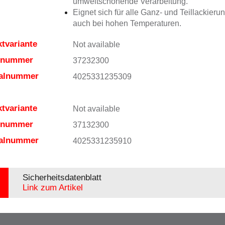
umweltschonende Verarbeitung.
Eignet sich für alle Ganz- und Teillackieru
auch bei hohen Temperaturen.
tvariante
Not available
elnummer
37232300
ialnummer
4025331235309
tvariante
Not available
elnummer
37132300
ialnummer
4025331235910
Sicherheitsdatenblatt
Link zum Artikel