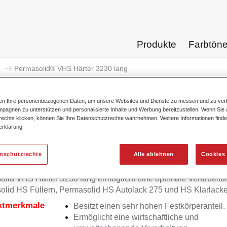
Produkte
Farbtön
Permasolid® VHS Härter 3230 lang
ten Ihre personenbezogenen Daten, um unsere Websites und Dienste zu messen und zu ver
pagnen zu unterstützen und personalisierte Inhalte und Werbung bereitzustellen. Wenn Sie a
 rechts klicken, können Sie Ihre Datenschutzrechte wahrnehmen. Weitere Informationen finde
erklärung
Permasolid® VHS Härt
enschutzrechte
Alle ablehnen
Cookies 
lid VHS Härter 3230 lang ermöglicht eine optimale Verarbeitu
lid HS Füllern, Permasolid HS Autolack 275 und HS Klarlacke
ktmerkmale
Besitzt einen sehr hohen Festkörperanteil.
Ermöglicht eine wirtschaftliche und