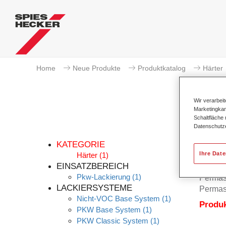
Home
Neue Produkte
Produktkatalog
Härter
Wir verarbei
Marketingkam
Schaltfläche
Datenschutz
KATEGORIE
Ihre Dat
Härter
(1)
EINSATZBEREICH
Pkw-Lackierung
(1)
Permaso
LACKIERSYSTEME
Permaso
Nicht-VOC Base System
(1)
Produ
PKW Base System
(1)
PKW Classic System
(1)