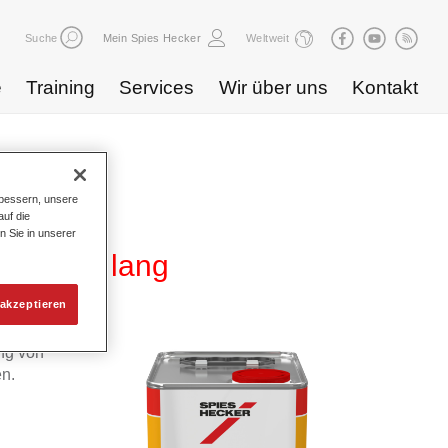
Suche
Mein Spies Hecker
Weltweit
e
Training
Services
Wir über uns
Kontakt
bessern, unsere
uf die
n Sie in unserer
er 3230 lang
akzeptieren
ng von
n.