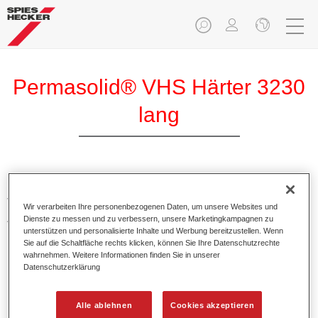
Permasolid® VHS Härter 3230
lang
Permasolid VHS Härter 3230 lang ermöglicht eine optimale
Verarbeitung von Permasolid HS Füllern, Permasolid HS
Wir verarbeiten Ihre personenbezogenen Daten, um unsere Websites und
Autolack 275 und HS Klarlacken.
Dienste zu messen und zu verbessern, unsere Marketingkampagnen zu
unterstützen und personalisierte Inhalte und Werbung bereitzustellen. Wenn
Sie auf die Schaltfläche rechts klicken, können Sie Ihre Datenschutzrechte
Produktmerkmale
wahrnehmen. Weitere Informationen finden Sie in unserer
Datenschutzerklärung
Besitzt einen sehr hohen Festkörperanteil.
Ermöglicht eine wirtschaftliche und umweltschonende
Verarbeitung.
Alle ablehnen
Cookies akzeptieren
Eignet sich für alle Ganz- und Teillackierungen auch bei