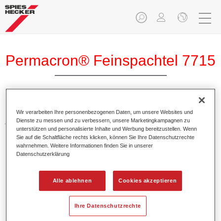
Permacron® Feinspachtel 7715
Permacron Feinspachtel 7715 ist ein 1K Feinspachtel auf
Wir verarbeiten Ihre personenbezogenen Daten, um unsere Websites und
Acrylharzbasis zum Ausfüllen kleiner Poren.
Dienste zu messen und zu verbessern, unsere Marketingkampagnen zu
unterstützen und personalisierte Inhalte und Werbung bereitzustellen. Wenn
Sie auf die Schaltfläche rechts klicken, können Sie Ihre Datenschutzrechte
Produktmerkmale
wahrnehmen. Weitere Informationen finden Sie in unserer
Datenschutzerklärung
Kann leicht geschliffen werden.
Ist fein und porenfrei ziehbar.
Trocknet schnell.
Alle ablehnen
Cookies akzeptieren
Ihre Datenschutzrechte
Produktvariante
Not available