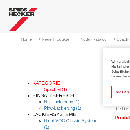
Home
Neue Produkte
Produktkatalog
Spacht
Wir verarbei
Marketingkam
Schaltfläche
Datenschutz
KATEGORIE
Spachtel
(1)
Ihre Dat
EINSATZBEREICH
Nfz-Lackierung
(1)
Raderal
Pkw-Lackierung
(1)
die Rep
LACKIERSYSTEME
Produ
Nicht-VOC Classic System
(1)