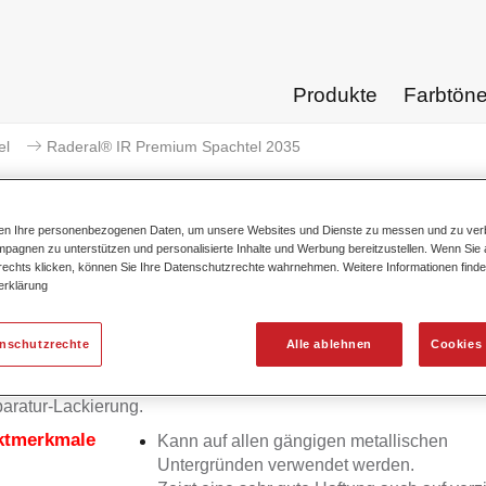
Produkte
Farbtön
el
Raderal® IR Premium Spachtel 2035
ten Ihre personenbezogenen Daten, um unsere Websites und Dienste zu messen und zu ver
pagnen zu unterstützen und personalisierte Inhalte und Werbung bereitzustellen. Wenn Sie a
 rechts klicken, können Sie Ihre Datenschutzrechte wahrnehmen. Weitere Informationen finde
Raderal® IR Premium S
erklärung
enschutzrechte
Alle ablehnen
Cookies 
 IR Premium Spachtel 2035 ist ein hochwertiger Polyester Spac
aratur-Lackierung.
ktmerkmale
Kann auf allen gängigen metallischen
Untergründen verwendet werden.