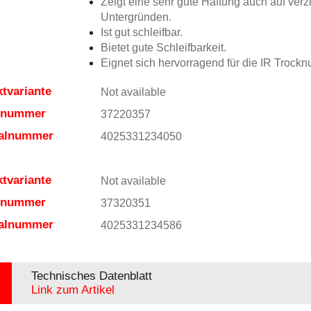
Zeigt eine sehr gute Haftung auch auf verz
Untergründen.
Ist gut schleifbar.
Bietet gute Schleifbarkeit.
Eignet sich hervorragend für die IR Trockn
tvariante
Not available
elnummer
37220357
ialnummer
4025331234050
tvariante
Not available
elnummer
37320351
ialnummer
4025331234586
Technisches Datenblatt
Link zum Artikel