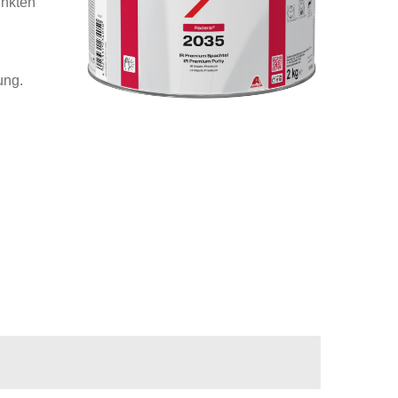
inkten
ung.