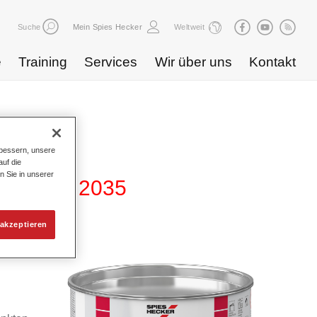
Suche
Mein Spies Hecker
Weltweit
e
Training
Services
Wir über uns
Kontakt
bessern, unsere
uf die
n Sie in unserer
pachtel 2035
akzeptieren
htel für