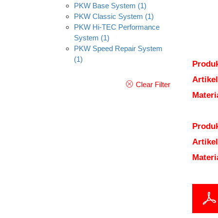
PKW Base System
(1)
PKW Classic System
(1)
PKW Hi-TEC Performance
System
(1)
PKW Speed Repair System
(1)
Produk
Artik
Clear Filter
Mater
Produk
Artik
Mater