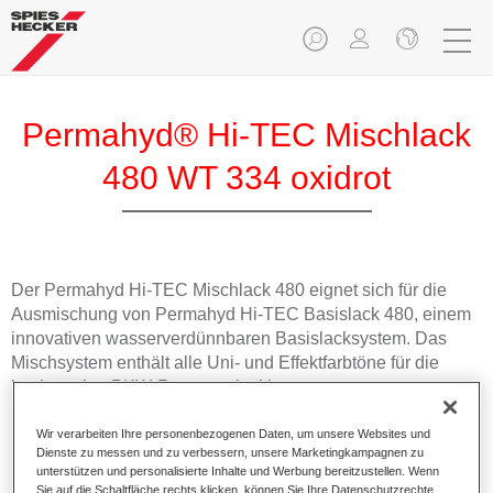
Permahyd® Hi-TEC Mischlack
480 WT 334 oxidrot
Der Permahyd Hi-TEC Mischlack 480 eignet sich für die
Ausmischung von Permahyd Hi-TEC Basislack 480, einem
innovativen wasserverdünnbaren Basislacksystem. Das
Mischsystem enthält alle Uni- und Effektfarbtöne für die
hochwertige PKW-Reparaturlackierung.
Wir verarbeiten Ihre personenbezogenen Daten, um unsere Websites und
Produktmerkmale
Dienste zu messen und zu verbessern, unsere Marketingkampagnen zu
Einfach und schnell zu verarbeiten.
unterstützen und personalisierte Inhalte und Werbung bereitzustellen. Wenn
Bietet eine hohe Farbtongenauigkeit und gleichmäßige
Sie auf die Schaltfläche rechts klicken, können Sie Ihre Datenschutzrechte