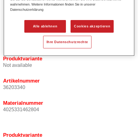
wahrnehmen. Weitere Informationen finden Sie in unserer
Effektausrichtung.
Datenschutzerklärung
Fördert kurze Prozesszeiten.
Ermöglicht einfaches und sicheres Einlackieren.
Kann variabel eingesetzt werden, z.B. für Innenraum-,
Alle ablehnen
Cookies akzeptieren
Mehrschicht- und Mehrfarbenlackierungen.
Ist sehr ergiebig.
Ihre Datenschutzrechte
Produktvariante
Not available
Artikelnummer
36203340
Materialnummer
4025331462804
Produktvariante