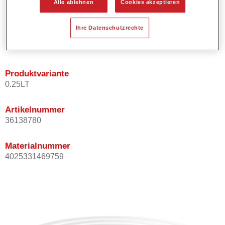
Alle ablehnen
Cookies akzeptieren
Bietet ein gutes Standvermögen.
Verfügt über ein hohes Deckvermögen.
Ihre Datenschutzrechte
Besitzt eine hohe Farbtongenauigkeit.
Kann mit Permasolid HS Klarlack überlackiert werden.
Produktvariante
0.25LT
Artikelnummer
36138780
Materialnummer
4025331469759