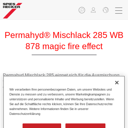
Permahyd® Mischlack 285 WB
878 magic fire effect
Permahyd Mischlack 285 eignet sich für die Ausmischung
von Permahyd Perlmutt Basislack 285, einem hochwertigen
wasserverdünnbaren Basislacksystem. Es basiert auf einer
Wir verarbeiten Ihre personenbezogenen Daten, um unsere Websites und
speziellen PU-Dispersionstechnologie für Uni- und
Dienste zu messen und zu verbessern, unsere Marketingkampagnen zu
unterstützen und personalisierte Inhalte und Werbung bereitzustellen. Wenn
Effektlackierungen.
Sie auf die Schaltfläche rechts klicken, können Sie Ihre Datenschutzrechte
wahrnehmen. Weitere Informationen finden Sie in unserer
Datenschutzerklärung
Produktmerkmale
Ermöglicht eine einfache und schnelle Verarbeitung in
1,5 Spritzgängen.