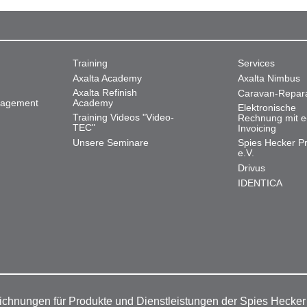
Training
Services
Axalta Academy
Axalta Nimbus
Axalta Refinish
Caravan-Repar
nagement
Academy
Elektronische
Training Videos "Video-
Rechnung mit e
TEC"
Invoicing
Unsere Seminare
Spies Hecker Pr
e.V.
Drivus
IDENTICA
ichnungen für Produkte und Dienstleistungen der Spies Hecke