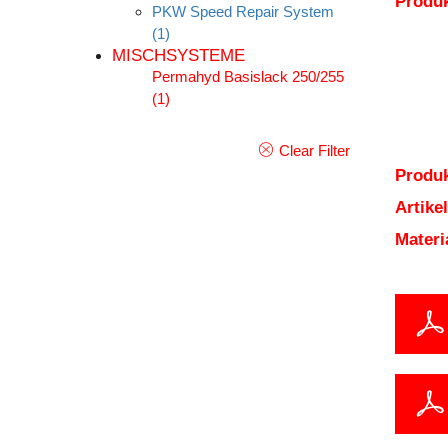
Produ
PKW Speed Repair System
(1)
MISCHSYSTEME
Permahyd Basislack 250/255
(1)
Clear Filter
Produk
Artik
Mater