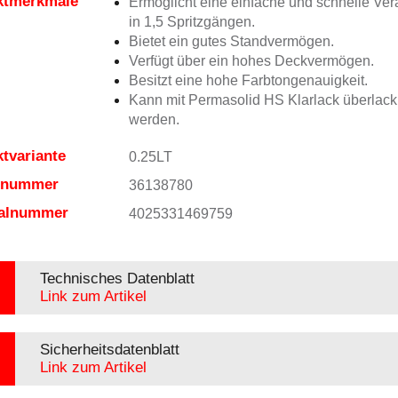
ktmerkmale
Ermöglicht eine einfache und schnelle Ver
in 1,5 Spritzgängen.
Bietet ein gutes Standvermögen.
Verfügt über ein hohes Deckvermögen.
Besitzt eine hohe Farbtongenauigkeit.
Kann mit Permasolid HS Klarlack überlacki
werden.
tvariante
0.25LT
elnummer
36138780
ialnummer
4025331469759
Technisches Datenblatt
Link zum Artikel
Sicherheitsdatenblatt
Link zum Artikel