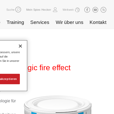
Suche
Mein Spies Hecker
Weltweit
e
Training
Services
Wir über uns
Kontakt
bessern, unsere
uf die
n Sie in unserer
78 magic fire effect
akzeptieren
yd
logie für