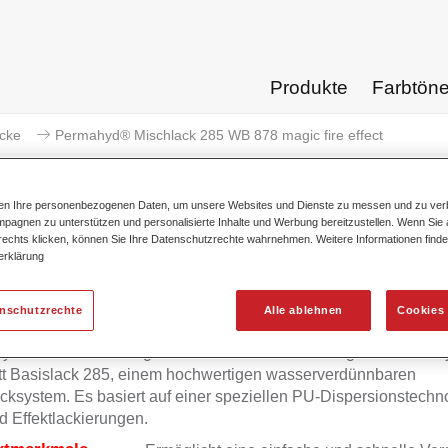
Produkte
Farbtön
acke
Permahyd® Mischlack 285 WB 878 magic fire effect
ten Ihre personenbezogenen Daten, um unsere Websites und Dienste zu messen und zu ver
pagnen zu unterstützen und personalisierte Inhalte und Werbung bereitzustellen. Wenn Sie a
 rechts klicken, können Sie Ihre Datenschutzrechte wahrnehmen. Weitere Informationen finde
Permahyd® Mischlack 285 WB 8
erklärung
enschutzrechte
Alle ablehnen
Cookies 
yd Mischlack 285 eignet sich für die Ausmischung von Permah
tt Basislack 285, einem hochwertigen wasserverdünnbaren
cksystem. Es basiert auf einer speziellen PU-Dispersionstechno
d Effektlackierungen.