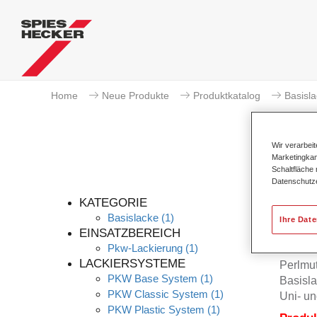
Home
Neue Produkte
Produktkatalog
Basisl
Wir verarbei
Marketingkam
Schaltfläche
Datenschutz
KATEGORIE
Basislacke
(1)
Ihre Dat
EINSATZBEREICH
Pkw-Lackierung
(1)
Permah
LACKIERSYSTEME
Perlmu
PKW Base System
(1)
Basisla
PKW Classic System
(1)
Uni- un
PKW Plastic System
(1)