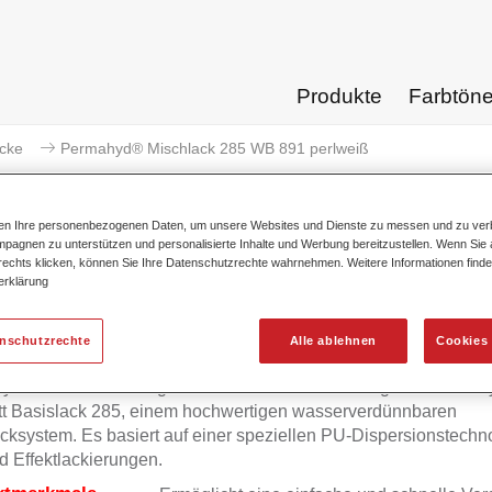
Produkte
Farbtön
acke
Permahyd® Mischlack 285 WB 891 perlweiß
ten Ihre personenbezogenen Daten, um unsere Websites und Dienste zu messen und zu ver
pagnen zu unterstützen und personalisierte Inhalte und Werbung bereitzustellen. Wenn Sie a
 rechts klicken, können Sie Ihre Datenschutzrechte wahrnehmen. Weitere Informationen finde
Permahyd® Mischlack 285 
erklärung
enschutzrechte
Alle ablehnen
Cookies 
yd Mischlack 285 eignet sich für die Ausmischung von Permah
tt Basislack 285, einem hochwertigen wasserverdünnbaren
cksystem. Es basiert auf einer speziellen PU-Dispersionstechno
d Effektlackierungen.