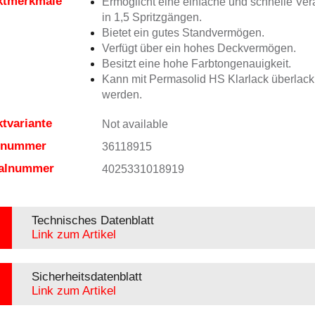
ktmerkmale
Ermöglicht eine einfache und schnelle Ver
in 1,5 Spritzgängen.
Bietet ein gutes Standvermögen.
Verfügt über ein hohes Deckvermögen.
Besitzt eine hohe Farbtongenauigkeit.
Kann mit Permasolid HS Klarlack überlacki
werden.
tvariante
Not available
elnummer
36118915
ialnummer
4025331018919
Technisches Datenblatt
Link zum Artikel
Sicherheitsdatenblatt
Link zum Artikel