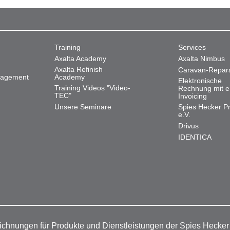
Training
Services
Axalta Academy
Axalta Nimbus
Axalta Refinish
Caravan-Repar
nagement
Academy
Elektronische
Training Videos "Video-
Rechnung mit e
TEC"
Invoicing
Unsere Seminare
Spies Hecker Pr
e.V.
Drivus
IDENTICA
ichnungen für Produkte und Dienstleistungen der Spies Hecke