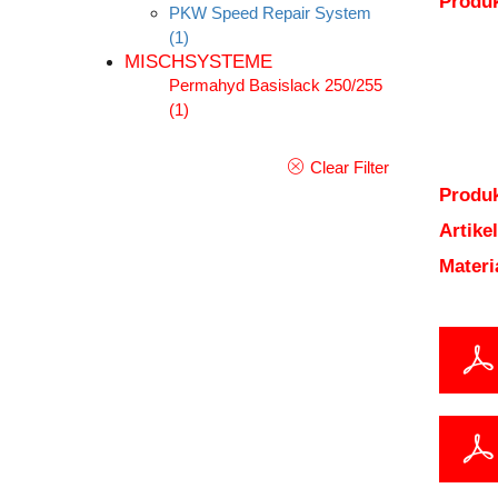
Produ
PKW Speed Repair System
(1)
MISCHSYSTEME
Permahyd Basislack 250/255
(1)
Clear Filter
Produk
Artik
Mater