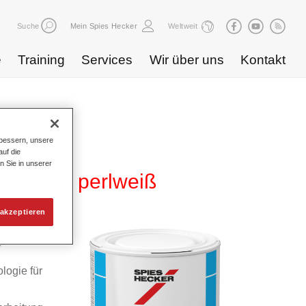
Suche
Mein Spies Hecker
Weltweit
e
Training
Services
Wir über uns
Kontakt
bessern, unsere
uf die
n Sie in unserer
WB 891 perlweiß
akzeptieren
yd
logie für