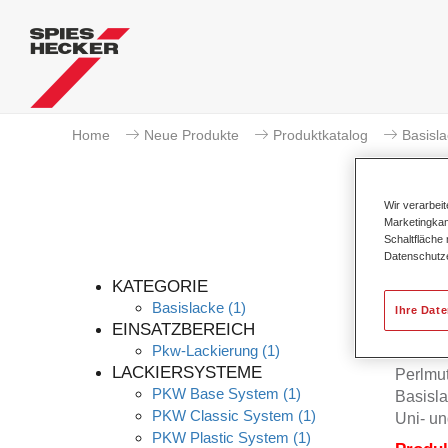
Home
Neue Produkte
Produktkatalog
Basisl
Wir verarbei
Marketingkam
Schaltfläche
Datenschutz
KATEGORIE
Basislacke
(1)
Ihre Dat
EINSATZBEREICH
Pkw-Lackierung
(1)
Permah
LACKIERSYSTEME
Perlmu
PKW Base System
(1)
Basisla
PKW Classic System
(1)
Uni- un
PKW Plastic System
(1)