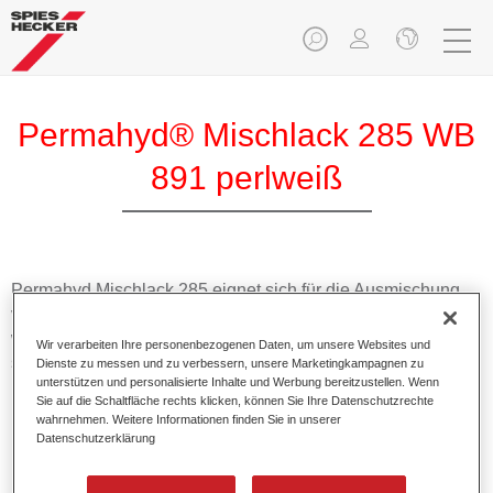
Permahyd® Mischlack 285 WB
891 perlweiß
Permahyd Mischlack 285 eignet sich für die Ausmischung
von Permahyd Perlmutt Basislack 285, einem hochwertigen
wasserverdünnbaren Basislacksystem. Es basiert auf einer
Wir verarbeiten Ihre personenbezogenen Daten, um unsere Websites und
speziellen PU-Dispersionstechnologie für Uni- und
Dienste zu messen und zu verbessern, unsere Marketingkampagnen zu
unterstützen und personalisierte Inhalte und Werbung bereitzustellen. Wenn
Effektlackierungen.
Sie auf die Schaltfläche rechts klicken, können Sie Ihre Datenschutzrechte
wahrnehmen. Weitere Informationen finden Sie in unserer
Datenschutzerklärung
Produktmerkmale
Ermöglicht eine einfache und schnelle Verarbeitung in
1,5 Spritzgängen.