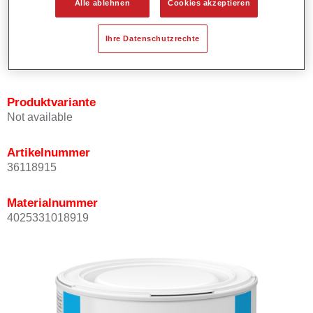
Alle ablehnen
Cookies akzeptieren
Bietet ein gutes Standvermögen.
Verfügt über ein hohes Deckvermögen.
Ihre Datenschutzrechte
Besitzt eine hohe Farbtongenauigkeit.
Kann mit Permasolid HS Klarlack überlackiert werden.
Produktvariante
Not available
Artikelnummer
36118915
Materialnummer
4025331018919