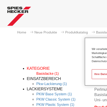
Home
Neue Produkte
Produktkatalog
Basisl
Wir verarbei
Marketingkam
Schaltfläche
Datenschutz
KATEGORIE
Basislacke
(1)
Ihre Dat
EINSATZBEREICH
Pkw-Lackierung
(1)
Permah
LACKIERSYSTEME
Perlmu
PKW Base System
(1)
Basisla
PKW Classic System
(1)
Uni- un
PKW Plastic System
(1)