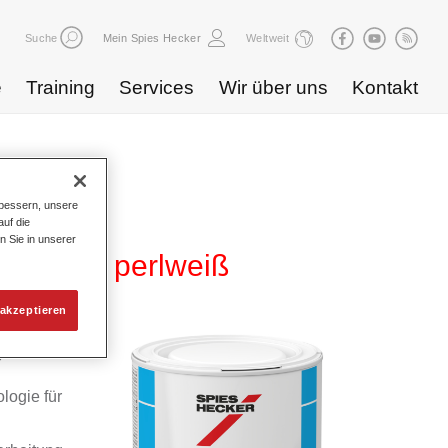
Suche
Mein Spies Hecker
Weltweit
e
Training
Services
Wir über uns
Kontakt
bessern, unsere
uf die
n Sie in unserer
WB 891 perlweiß
akzeptieren
yd
logie für