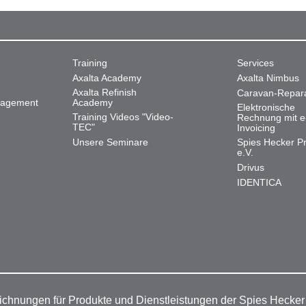
Training
Services
Axalta Academy
Axalta Nimbus
Axalta Refinish
Caravan-Repar
nagement
Academy
Elektronische
Training Videos "Video-
Rechnung mit e
TEC"
Invoicing
Unsere Seminare
Spies Hecker Pr
e.V.
Drivus
IDENTICA
ichnungen für Produkte und Dienstleistungen der Spies Hecke