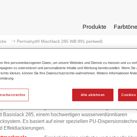
Produkte
Farbtön
acke
Permahyd® Mischlack 285 WB 891 perlweiß
ten Ihre personenbezogenen Daten, um unsere Websites und Dienste zu messen und zu ver
pagnen zu unterstützen und personalisierte Inhalte und Werbung bereitzustellen. Wenn Sie a
 rechts klicken, können Sie Ihre Datenschutzrechte wahrnehmen. Weitere Informationen finde
Permahyd® Mischlack 285 
erklärung
enschutzrechte
Alle ablehnen
Cookies 
yd Mischlack 285 eignet sich für die Ausmischung von Permah
tt Basislack 285, einem hochwertigen wasserverdünnbaren
cksystem. Es basiert auf einer speziellen PU-Dispersionstechno
d Effektlackierungen.