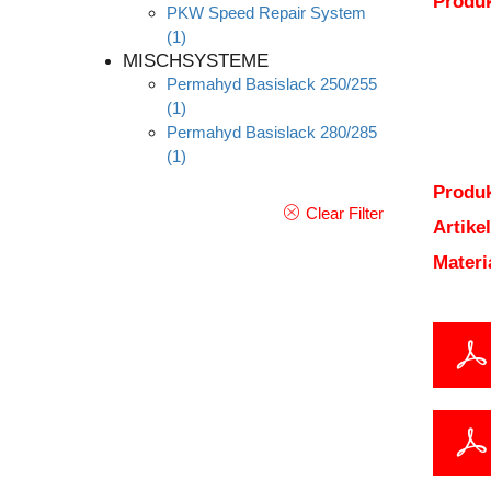
Produ
PKW Speed Repair System
(1)
MISCHSYSTEME
Permahyd Basislack 250/255
(1)
Permahyd Basislack 280/285
(1)
Produk
Clear Filter
Artik
Mater