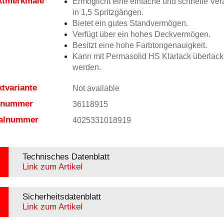
ktmerkmale
Ermöglicht eine einfache und schnelle Ver
in 1,5 Spritzgängen.
Bietet ein gutes Standvermögen.
Verfügt über ein hohes Deckvermögen.
Besitzt eine hohe Farbtongenauigkeit.
Kann mit Permasolid HS Klarlack überlacki
werden.
tvariante
Not available
elnummer
36118915
ialnummer
4025331018919
Technisches Datenblatt
Link zum Artikel
Sicherheitsdatenblatt
Link zum Artikel